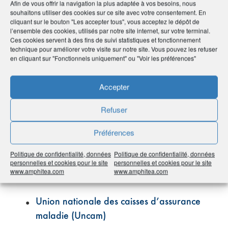
Afin de vous offrir la navigation la plus adaptée à vos besoins, nous
de prévoyance, de santé, de retraite ou d’épargne, les
souhaitons utiliser des cookies sur ce site avec votre consentement. En
termes techniques utilisés peuvent dérouter le néophyte.
cliquant sur le bouton "Les accepter tous", vous acceptez le dépôt de
Parce qu’une bonne information est le préalable
l’ensemble des cookies, utilisés par notre site internet, sur votre terminal.
indispensable à tout bon choix, AMPHITÉA met ce glossaire
Ces cookies servent à des fins de suivi statistiques et fonctionnement
à votre disposition.
technique pour améliorer votre visite sur notre site. Vous pouvez les refuser
Non exhaustif, il a vocation à s’enrichir au fil du temps.
en cliquant sur "Fonctionnels uniquement" ou "Voir les préférences"
N’hésitez pas à nous faire part de vos remarques, mais aussi
à nous proposer de nouvelles entrées.
Accepter
Refuser
Tous
0-9
A
B
C
D
E
F
G
H
I
Préférences
J
K
L
M
N
O
P
Q
R
S
T
U
Politique de confidentialité, données
Politique de confidentialité, données
personnelles et cookies pour le site
personnelles et cookies pour le site
V
W
X
Y
Z
www.amphitea.com
www.amphitea.com
Union nationale des caisses d’assurance
maladie (Uncam)