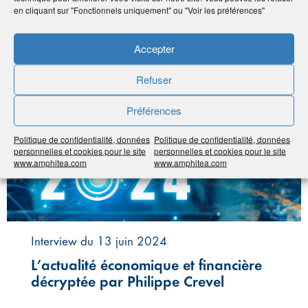
en cliquant sur "Fonctionnels uniquement" ou "Voir les préférences"
#Cercle de l'Épargne
#Économie et fiscalité
Accepter
Refuser
Préférences
Politique de confidentialité, données
Politique de confidentialité, données
personnelles et cookies pour le site
personnelles et cookies pour le site
www.amphitea.com
www.amphitea.com
Interview du 13 juin 2024
L’actualité économique et financière
décryptée par Philippe Crevel