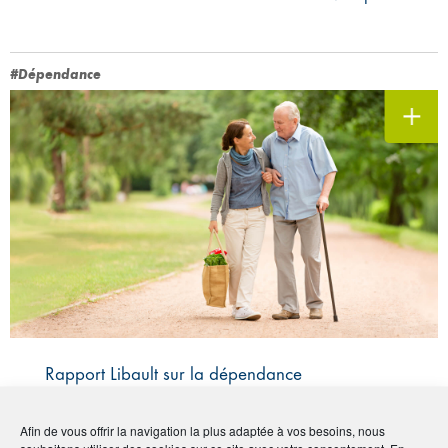
#Dépendance
Rapport Libault sur la dépendance
Le financement sera important et
public
Afin de vous offrir la navigation la plus adaptée à vos besoins, nous
souhaitons utiliser des cookies sur ce site avec votre consentement. En