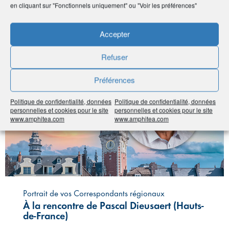
en cliquant sur "Fonctionnels uniquement" ou "Voir les préférences"
FILTRER LES ACTUALITÉS ▼
Accepter
#Vie de l'Association
#Hauts-de-France
Refuser
Préférences
Politique de confidentialité, données
Politique de confidentialité, données
personnelles et cookies pour le site
personnelles et cookies pour le site
www.amphitea.com
www.amphitea.com
Portrait de vos Correspondants régionaux
À la rencontre de Pascal Dieusaert (Hauts-
de-France)