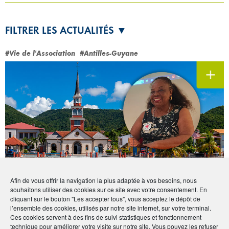
FILTRER LES ACTUALITÉS ▼
#Vie de l'Association
#Antilles-Guyane
Afin de vous offrir la navigation la plus adaptée à vos besoins, nous
souhaitons utiliser des cookies sur ce site avec votre consentement. En
Portrait de vos Correspondants régionaux
cliquant sur le bouton "Les accepter tous", vous acceptez le dépôt de
À la rencontre de Olympe Francil (Antilles-
l’ensemble des cookies, utilisés par notre site internet, sur votre terminal.
Guyane)
Ces cookies servent à des fins de suivi statistiques et fonctionnement
technique pour améliorer votre visite sur notre site. Vous pouvez les refuser