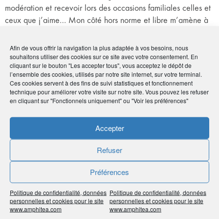
modération et recevoir lors des occasions familiales celles et
ceux que j’aime… Mon côté hors norme et libre m’amène à
aller vers les autres, à persévérer au bout de chaque projet
avec eux.
Afin de vous offrir la navigation la plus adaptée à vos besoins, nous
souhaitons utiliser des cookies sur ce site avec votre consentement. En
En résumé, agir, challenger, servir avec utilité : voilà mon
cliquant sur le bouton "Les accepter tous", vous acceptez le dépôt de
credo !
l’ensemble des cookies, utilisés par notre site internet, sur votre terminal.
Ces cookies servent à des fins de suivi statistiques et fonctionnement
Votre rôle de correspondante
technique pour améliorer votre visite sur notre site. Vous pouvez les refuser
en cliquant sur "Fonctionnels uniquement" ou "Voir les préférences"
AMPHITHÉA ?
En tant que coordinatrice Antilles-Guyane, j’ai voulu avec
Accepter
l’équipe des autres correspondants que je remercie, faire
Refuser
mieux connaitre au groupe et à l’Association, les réalités de
l’Outre-mer. Cela signifie concrètement adapter certains
Préférences
produits, proposer de la formation sur l’Outremer, co-
construire des projets, faire des propositions… bref s’assurer
Politique de confidentialité, données
Politique de confidentialité, données
que les territoires et régions d’Outre-mer soient reconnus et
personnelles et cookies pour le site
personnelles et cookies pour le site
www.amphitea.com
www.amphitea.com
entendus. J