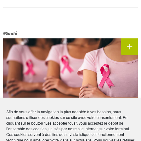
#Santé
Afin de vous offrir la navigation la plus adaptée à vos besoins, nous
souhaitons utiliser des cookies sur ce site avec votre consentement. En
Octobre Rose en Alsace
cliquant sur le bouton "Les accepter tous", vous acceptez le dépôt de
Cancer du sein : un mois pour sensibiliser
l’ensemble des cookies, utilisés par notre site internet, sur votre terminal.
!
Ces cookies servent à des fins de suivi statistiques et fonctionnement
technique pour améliorer votre visite sur notre site. Vous pouvez les refuser