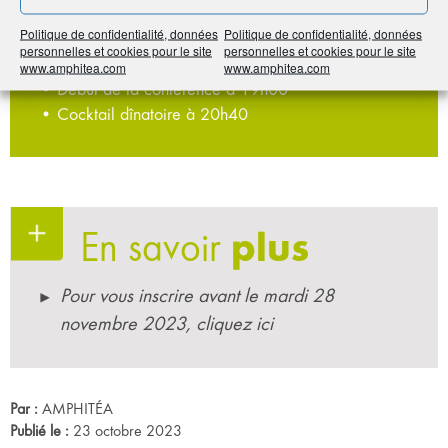
PROGRAMME
Politique de confidentialité, données
Politique de confidentialité, données
personnelles et cookies pour le site
personnelles et cookies pour le site
• Accueil à partir de 18h30
www.amphitea.com
www.amphitea.com
• Début de la conférence à 19h00
• Cocktail dînatoire à 20h40
En savoir
plus
Pour vous inscrire avant le mardi 28
novembre 2023, cliquez ici
Par :
AMPHITÉA
Publié le :
23 octobre 2023