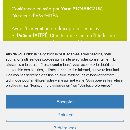
Conférence animée par
Yvan STOLARCZUK
,
Directeur d’AMPHITÉA.
Avec l’intervention de deux grands témoins :
•
Jérôme JAFFRÉ
, Directeur du Centre d’Études de
la Connaissance sur l’Opinion Publique
•
Philippe CREVEL
, Directeur du Cercle de
Afin de vous offrir la navigation la plus adaptée à vos besoins, nous
l’Épargne
souhaitons utiliser des cookies sur ce site avec votre consentement. En
cliquant sur le bouton "Les accepter tous", vous acceptez le dépôt de
Des spécialistes de la protection sociale et
l’ensemble des cookies, utilisés par notre site internet, sur votre terminal.
Ces cookies servent à des fins de suivi statistiques et fonctionnement
patrimoniale d’AG2R LA MONDIALE interviendront
technique pour améliorer votre visite sur notre site. Vous pouvez les refuser
à cette occasion, aux côtés de professionnels aux
en cliquant sur "Fonctionnels uniquement" ou "Voir les préférences"
Conseil aux particuliers et aux entreprises (expert-
comptable, notaire, avocat).
Accepter
Refuser
Préférences