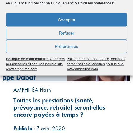
#COVID-19
en cliquant sur "Fonctionnels uniquement" ou "Voir les préférences"
Accepter
Refuser
Préférences
Politique de confidentialité, données
Politique de confidentialité, données
personnelles et cookies pour le site
personnelles et cookies pour le site
www.amphitea.com
www.amphitea.com
AMPHITÉA Flash
Toutes les prestations (santé,
prévoyance, retraite) seront-elles
encore payées à temps ?
Publié le :
7 avril 2020