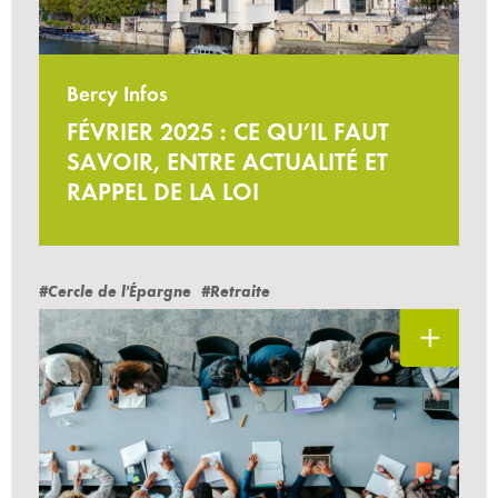
Bercy Infos
FÉVRIER 2025 : CE QU’IL FAUT
SAVOIR, ENTRE ACTUALITÉ ET
RAPPEL DE LA LOI
#Cercle de l'Épargne
#Retraite