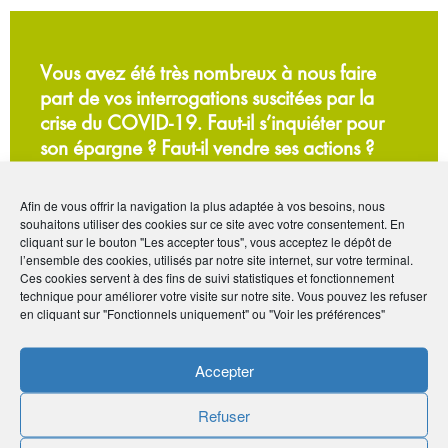
Vous avez été très nombreux à nous faire
part de vos interrogations suscitées par la
crise du COVID-19. Faut-il s’inquiéter pour
son épargne ? Faut-il vendre ses actions ?
Que fait AG2R LA MONDIALE pour
accompagner ses clients ?
Afin de vous offrir la navigation la plus adaptée à vos besoins, nous
Pour vous apporter des réponses, AMPHITÉA
souhaitons utiliser des cookies sur ce site avec votre consentement. En
cliquant sur le bouton "Les accepter tous", vous acceptez le dépôt de
a mobilisé trois experts qui s’expriment dans
l’ensemble des cookies, utilisés par notre site internet, sur votre terminal.
des courtes vidéos, déclinaison d’AMPHITÉA
Ces cookies servent à des fins de suivi statistiques et fonctionnement
échos, notre nouvelle émission de Web TV.
technique pour améliorer votre visite sur notre site. Vous pouvez les refuser
en cliquant sur "Fonctionnels uniquement" ou "Voir les préférences"
Accepter
Refuser
Par :
humancom & Gilles Di Nardo
Publié le :
7 avril 2020