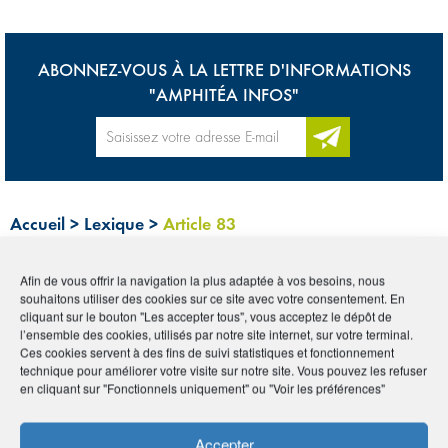
ABONNEZ-VOUS À LA LETTRE D'INFORMATIONS
"AMPHITÉA INFOS"
Accueil
>
Lexique
>
Article 83
Afin de vous offrir la navigation la plus adaptée à vos besoins, nous
Tous
0-9
A
B
C
D
E
F
G
H
I
souhaitons utiliser des cookies sur ce site avec votre consentement. En
cliquant sur le bouton "Les accepter tous", vous acceptez le dépôt de
J
K
L
M
N
O
P
Q
R
S
T
U
l’ensemble des cookies, utilisés par notre site internet, sur votre terminal.
Ces cookies servent à des fins de suivi statistiques et fonctionnement
V
W
X
Y
Z
technique pour améliorer votre visite sur notre site. Vous pouvez les refuser
en cliquant sur "Fonctionnels uniquement" ou "Voir les préférences"
ARTICLE 83
Accepter