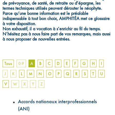
de prévoyance, de santé, de retraite ou d’épargne, les
termes techniques utilisés peuvent dérouter le néophyte.
Parce qu’une bonne information est le préalable
indispensable à tout bon choix, AMPHITÉA met ce glossaire
à votre disposition.
Non exhaustif, il a vocation à s’enrichir au fil du temps.
N’hésitez pas à nous faire part de vos remarques, mais aussi
à nous proposer de nouvelles entrées.
Tous
0-9
A
B
C
D
E
F
G
H
I
J
K
L
M
N
O
P
Q
R
S
T
U
V
W
X
Y
Z
Accords nationaux interprofessionnels
(ANI)