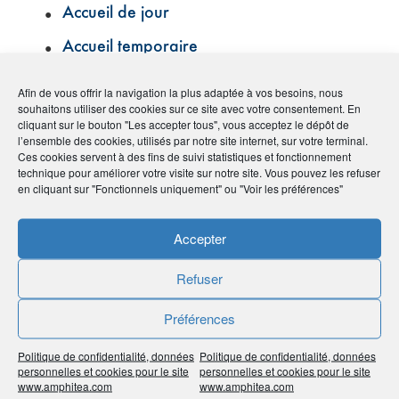
Accueil de jour
Accueil temporaire
Action
Afin de vous offrir la navigation la plus adaptée à vos besoins, nous
souhaitons utiliser des cookies sur ce site avec votre consentement. En
Affection de longue durée (ALD)
cliquant sur le bouton "Les accepter tous", vous acceptez le dépôt de
l’ensemble des cookies, utilisés par notre site internet, sur votre terminal.
Agent général d’assurances
Ces cookies servent à des fins de suivi statistiques et fonctionnement
technique pour améliorer votre visite sur notre site. Vous pouvez les refuser
Agirc-Arrco
en cliquant sur "Fonctionnels uniquement" ou "Voir les préférences"
Aidant familial
Accepter
Aide aux chômeurs créateurs ou
repreneurs d’entreprise (ACCRE)
Refuser
Aide personnalisée au logement (APL)
Préférences
Allocation aux adultes handicapés (AAH)
Politique de confidentialité, données
Politique de confidentialité, données
personnelles et cookies pour le site
personnelles et cookies pour le site
Allocation d’éducation de l’enfant
www.amphitea.com
www.amphitea.com