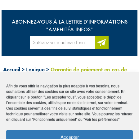
ABONNEZ-VOUS À LA LETTRE D'INFORMATIONS
"AMPHITÉA INFOS"
Accueil
>
Lexique
>
Garantie de paiement en cas de
décès
Afin de vous offrir la navigation la plus adaptée à vos besoins, nous
souhaitons utiliser des cookies sur ce site avec votre consentement. En
Tous
0-9
A
B
C
D
E
F
G
H
I
cliquant sur le bouton "Les accepter tous", vous acceptez le dépôt de
l’ensemble des cookies, utilisés par notre site internet, sur votre terminal.
Ces cookies servent à des fins de suivi statistiques et fonctionnement
J
K
L
M
N
O
P
Q
R
S
T
U
technique pour améliorer votre visite sur notre site. Vous pouvez les refuser
en cliquant sur "Fonctionnels uniquement" ou "Voir les préférences"
V
W
X
Y
Z
Accepter