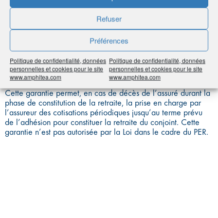
GARANTIE DE
Refuser
PAIEMENT EN CAS
Préférences
DE DÉCÈS
Politique de confidentialité, données
Politique de confidentialité, données
personnelles et cookies pour le site
personnelles et cookies pour le site
www.amphitea.com
www.amphitea.com
Cette garantie permet, en cas de décès de l’assuré durant la
phase de constitution de la retraite, la prise en charge par
l’assureur des cotisations périodiques jusqu’au terme prévu
de l’adhésion pour constituer la retraite du conjoint. Cette
garantie n’est pas autorisée par la Loi dans le cadre du PER.