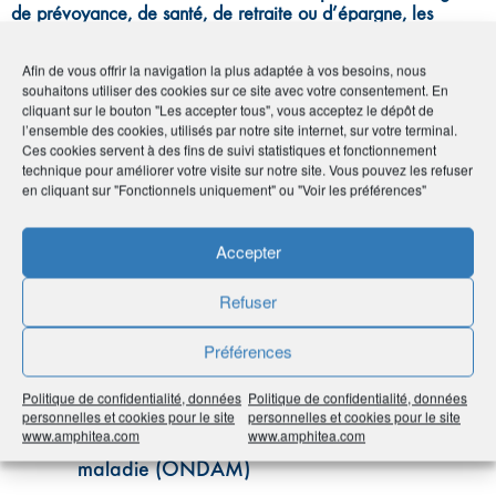
de prévoyance, de santé, de retraite ou d’épargne, les
termes techniques utilisés peuvent dérouter le néophyte.
Parce qu’une bonne information est le préalable
Afin de vous offrir la navigation la plus adaptée à vos besoins, nous
indispensable à tout bon choix, AMPHITÉA met ce glossaire
souhaitons utiliser des cookies sur ce site avec votre consentement. En
à votre disposition.
cliquant sur le bouton "Les accepter tous", vous acceptez le dépôt de
Non exhaustif, il a vocation à s’enrichir au fil du temps.
l’ensemble des cookies, utilisés par notre site internet, sur votre terminal.
N’hésitez pas à nous faire part de vos remarques, mais aussi
Ces cookies servent à des fins de suivi statistiques et fonctionnement
à nous proposer de nouvelles entrées.
technique pour améliorer votre visite sur notre site. Vous pouvez les refuser
en cliquant sur "Fonctionnels uniquement" ou "Voir les préférences"
Accepter
Tous
0-9
A
B
C
D
E
F
G
H
I
Refuser
J
K
L
M
N
O
P
Q
R
S
T
U
Préférences
V
W
X
Y
Z
Politique de confidentialité, données
Politique de confidentialité, données
personnelles et cookies pour le site
personnelles et cookies pour le site
www.amphitea.com
www.amphitea.com
Objectif national de dépenses d’assurance
maladie (ONDAM)