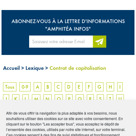
ABONNEZ-VOUS À LA LETTRE D'INFORMATIONS
"AMPHITÉA INFOS"
Accueil
>
Lexique
>
Contrat de capitalisation
Tous
0-9
A
B
C
D
E
F
G
H
I
J
K
L
M
N
O
P
Q
R
S
T
U
V
W
X
Y
Z
Afin de vous offrir la navigation la plus adaptée à vos besoins, nous
souhaitons utiliser des cookies sur ce site avec votre consentement. En
cliquant sur le bouton "Les accepter tous", vous acceptez le dépôt de
CONTRAT DE
l’ensemble des cookies, utilisés par notre site internet, sur votre terminal.
Ces cookies servent à des fins de suivi statistiques et fonctionnement