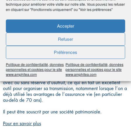
technique pour améliorer votre visite sur notre site. Vous pouvez les refuser
CAPITALISATION
en cliquant sur "Fonctionnels uniquement" ou "Voir les préférences"
Accepter
Cousin germain du contrat d’assurance-vie, il en diffère par le
Refuser
fait qu’il ne comporte pas d’assuré, ni de clause bénéficiaire.
Préférences
En cas de décès, le contrat est transmis aux héritiers ou au
légataire du souscripteur, qui peuvent eux-mêmes le
Politique de confidentialité, données
Politique de confidentialité, données
conserver ou le racheter.
personnelles et cookies pour le site
personnelles et cookies pour le site
www.amphitea.com
www.amphitea.com
Il peut être transmis du vivant du souscripteur, par donation
avec ou sans réserve d’usufruit, ce qui en fait un excellent
outil pour organiser sa transmission, notamment lorsque l’on a
déjà utilisé les avantages de l’assurance vie (en particulier
au-delà de 70 ans).
Il peut être souscrit par une société patrimoniale.
Pour en savoir plus