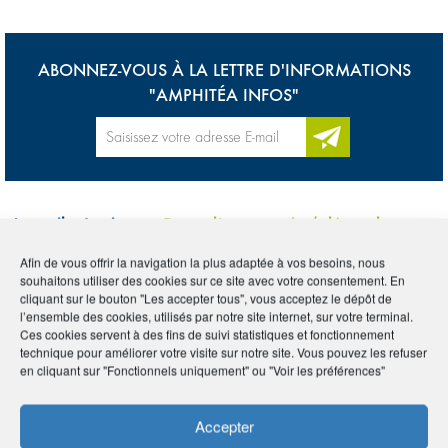
ABONNEZ-VOUS À LA LETTRE D'INFORMATIONS
"AMPHITÉA INFOS"
Accueil
>
Lexique
>
Perte d’autonomie / dépendance
Afin de vous offrir la navigation la plus adaptée à vos besoins, nous
souhaitons utiliser des cookies sur ce site avec votre consentement. En
Tous
0-9
A
B
C
D
E
F
G
H
I
cliquant sur le bouton "Les accepter tous", vous acceptez le dépôt de
l’ensemble des cookies, utilisés par notre site internet, sur votre terminal.
J
K
L
M
N
O
P
Q
R
S
T
U
Ces cookies servent à des fins de suivi statistiques et fonctionnement
technique pour améliorer votre visite sur notre site. Vous pouvez les refuser
V
W
X
Y
Z
en cliquant sur "Fonctionnels uniquement" ou "Voir les préférences"
PERTE D’AUTONOMIE
Accepter