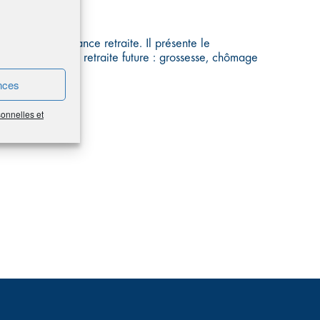
mestres d’assurance retraite. Il présente le
t impacter votre retraite future : grossesse, chômage
nces
sonnelles et