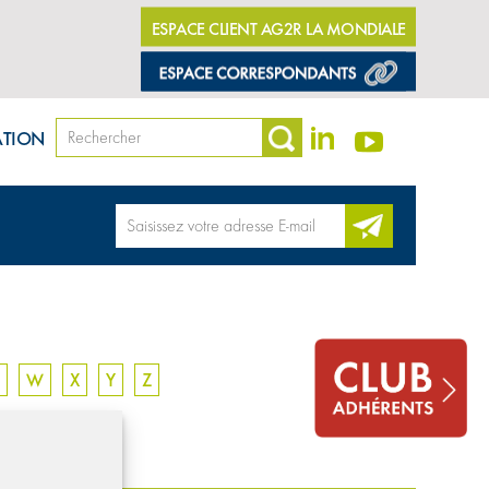
ESPACE CLIENT AG2R LA MONDIALE
ATION
W
X
Y
Z
RAITE