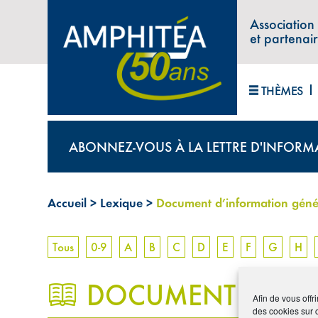
Association
et partenai
THÈMES
ABONNEZ-VOUS À LA LETTRE D'INFORM
Accueil
>
Lexique
>
Document d’information génér
Tous
0-9
A
B
C
D
E
F
G
H
DOCUMENT D’INF
Afin de vous offr
des cookies sur 