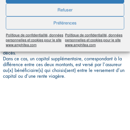
PLANCHER
Refuser
Préférences
Politique de confidentialité, données
Politique de confidentialité, données
Elle s’applique en cas de décès de l’assuré et dès lors que
personnelles et cookies pour le site
personnelles et cookies pour le site
l’épargne gérée est inférieure aux versements investis nets de
www.amphitea.com
www.amphitea.com
rachat, de frais et de liquidation déjà effectués au moment du
décès.
Dans ce cas, un capital supplémentaire, correspondant à la
différence entre ces deux montants, est versé par l’assureur
au(x) bénéficiaire(s) qui choisis(sent) entre le versement d’un
capital ou d’une rente viagère.