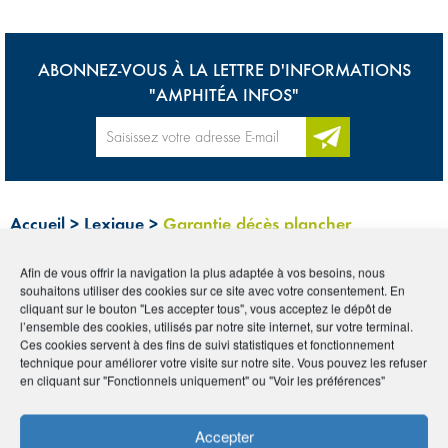
ABONNEZ-VOUS À LA LETTRE D'INFORMATIONS
"AMPHITÉA INFOS"
Accueil
>
Lexique
>
Garantie décès plancher
Afin de vous offrir la navigation la plus adaptée à vos besoins, nous
Tous
0-9
A
B
C
D
E
F
G
H
I
souhaitons utiliser des cookies sur ce site avec votre consentement. En
cliquant sur le bouton "Les accepter tous", vous acceptez le dépôt de
J
K
L
M
N
O
P
Q
R
S
T
U
l’ensemble des cookies, utilisés par notre site internet, sur votre terminal.
Ces cookies servent à des fins de suivi statistiques et fonctionnement
technique pour améliorer votre visite sur notre site. Vous pouvez les refuser
V
W
X
Y
Z
en cliquant sur "Fonctionnels uniquement" ou "Voir les préférences"
GARANTIE DÉCÈS
Accepter