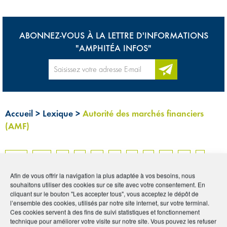
ABONNEZ-VOUS À LA LETTRE D'INFORMATIONS
"AMPHITÉA INFOS"
Accueil
>
Lexique
>
Autorité des marchés financiers
(AMF)
Tous
0-9
A
B
C
D
E
F
G
H
I
Afin de vous offrir la navigation la plus adaptée à vos besoins, nous
J
K
L
M
N
O
P
Q
R
S
T
U
souhaitons utiliser des cookies sur ce site avec votre consentement. En
cliquant sur le bouton "Les accepter tous", vous acceptez le dépôt de
V
W
X
Y
Z
l’ensemble des cookies, utilisés par notre site internet, sur votre terminal.
Ces cookies servent à des fins de suivi statistiques et fonctionnement
technique pour améliorer votre visite sur notre site. Vous pouvez les refuser