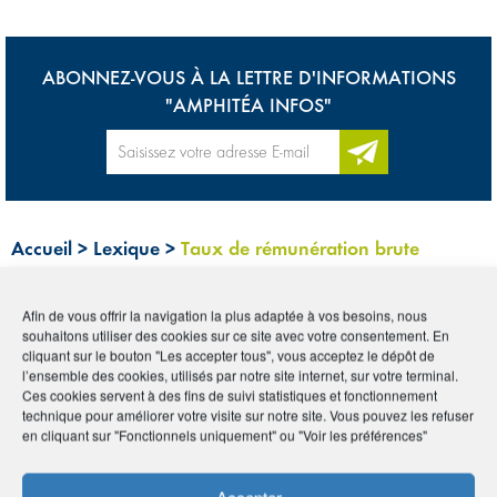
ABONNEZ-VOUS À LA LETTRE D'INFORMATIONS
"AMPHITÉA INFOS"
Accueil
>
Lexique
>
Taux de rémunération brute
Afin de vous offrir la navigation la plus adaptée à vos besoins, nous
Tous
0-9
A
B
C
D
E
F
G
H
I
souhaitons utiliser des cookies sur ce site avec votre consentement. En
cliquant sur le bouton "Les accepter tous", vous acceptez le dépôt de
J
K
L
M
N
O
P
Q
R
S
T
U
l’ensemble des cookies, utilisés par notre site internet, sur votre terminal.
Ces cookies servent à des fins de suivi statistiques et fonctionnement
V
W
X
Y
Z
technique pour améliorer votre visite sur notre site. Vous pouvez les refuser
en cliquant sur "Fonctionnels uniquement" ou "Voir les préférences"
TAUX DE