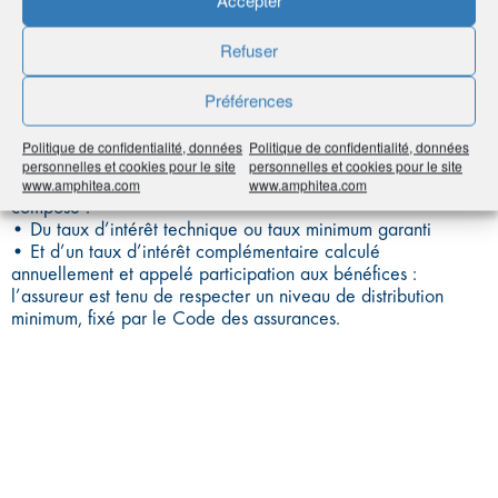
Accepter
RÉMUNÉRATION
Refuser
BRUTE
Préférences
Politique de confidentialité, données
Politique de confidentialité, données
personnelles et cookies pour le site
personnelles et cookies pour le site
Il correspond à la rémunération annuelle d’un contrat et se
www.amphitea.com
www.amphitea.com
compose :
• Du taux d’intérêt technique ou taux minimum garanti
• Et d’un taux d’intérêt complémentaire calculé
annuellement et appelé participation aux bénéfices :
l’assureur est tenu de respecter un niveau de distribution
minimum, fixé par le Code des assurances.