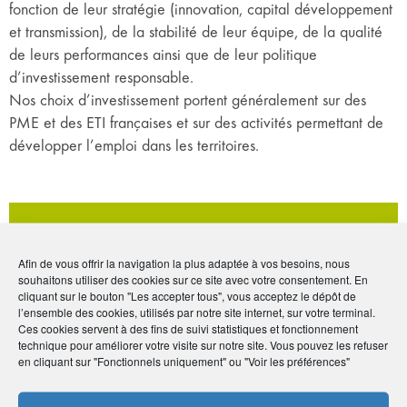
fonction de leur stratégie (innovation, capital développement
et transmission), de la stabilité de leur équipe, de la qualité
de leurs performances ainsi que de leur politique
d’investissement responsable.
Nos choix d’investissement portent généralement sur des
PME et des ETI françaises et sur des activités permettant de
développer l’emploi dans les territoires.
Retrouvez tous les épisodes sur les
Afin de vous offrir la navigation la plus adaptée à vos besoins, nous
placements
souhaitons utiliser des cookies sur ce site avec votre consentement. En
cliquant sur le bouton "Les accepter tous", vous acceptez le dépôt de
l’ensemble des cookies, utilisés par notre site internet, sur votre terminal.
ÉPISODE 1
Ces cookies servent à des fins de suivi statistiques et fonctionnement
technique pour améliorer votre visite sur notre site. Vous pouvez les refuser
« En matière de placements, l’imagination n’a pas
en cliquant sur "Fonctionnels uniquement" ou "Voir les préférences"
de limites ! » – Interview de Philippe Crevel,
directeur du Cercle de l’Épargne