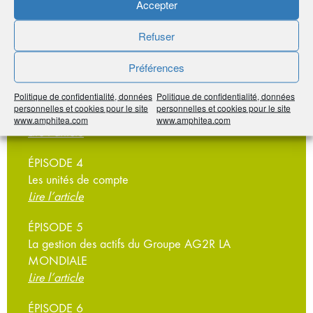
Accepter
Lire l’article
ÉPISODE 2
Refuser
Les livrets réglementés
Préférences
Lire l’article
Politique de confidentialité, données
Politique de confidentialité, données
ÉPISODE 3
personnelles et cookies pour le site
personnelles et cookies pour le site
L’actif général
www.amphitea.com
www.amphitea.com
Lire l’article
ÉPISODE 4
Les unités de compte
Lire l’article
ÉPISODE 5
La gestion des actifs du Groupe AG2R LA
MONDIALE
Lire l’article
ÉPISODE 6