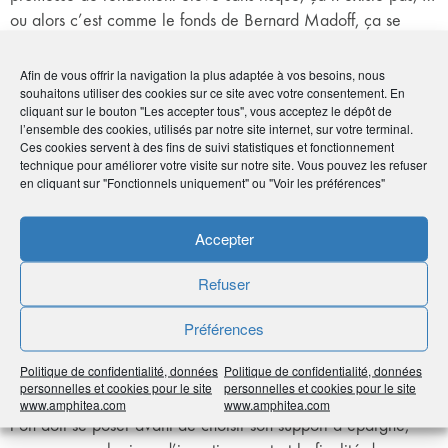
ou alors c’est comme le fonds de Bernard Madoff, ça se
termine malheureusement très mal !
Si notre actif général est massivement investi dans des
Afin de vous offrir la navigation la plus adaptée à vos besoins, nous
souhaitons utiliser des cookies sur ce site avec votre consentement. En
emprunts d’Etat ou d’institutions assimilées (BPI, Cades, SNCF
cliquant sur le bouton "Les accepter tous", vous acceptez le dépôt de
…), nous nous tournons aussi vers les entreprises et les
l’ensemble des cookies, utilisés par notre site internet, sur votre terminal.
banques qui se présentent sur le marché obligataire. De
Ces cookies servent à des fins de suivi statistiques et fonctionnement
technique pour améliorer votre visite sur notre site. Vous pouvez les refuser
façon plus récente, nous avons également financé des
en cliquant sur "Fonctionnels uniquement" ou "Voir les préférences"
collectivités locales, des hôpitaux, des projets
d’infrastructures, des Entreprises de taille intermédiaire (ETI),
Accepter
qui ont une forte utilité sociale, même si ces actifs sont peu
liquides.
Refuser
En résumé, investir dans l’actif général, c’est gérer son
Préférences
épargne en bon père de famille ?
Politique de confidentialité, données
Politique de confidentialité, données
On peut dire ça, oui ! Mais redisons-le, en matière d’actif
personnelles et cookies pour le site
personnelles et cookies pour le site
général ou d’unités de comptes, la première question que
www.amphitea.com
www.amphitea.com
l’on doit se poser avant de choisir son support d’épargne,