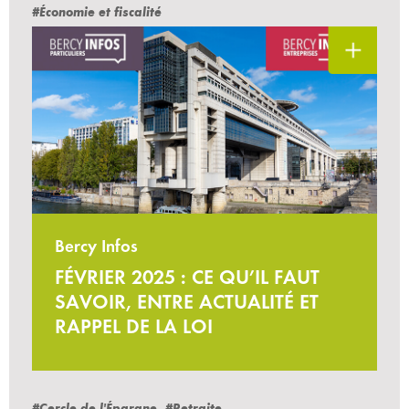
#Économie et fiscalité
Bercy Infos
FÉVRIER 2025 : CE QU’IL FAUT
SAVOIR, ENTRE ACTUALITÉ ET
RAPPEL DE LA LOI
#Cercle de l'Épargne
#Retraite