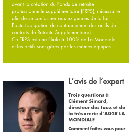
avant la création du Fonds de retraite
professionnelle supplémentaire (FRPS), nécessaire
afin de se conformer aux exigences de la loi
Pacte (obligation de cantonnement des actifs de
contrats de Retraite Supplémentaire).
Ce FRPS est une filiale à 100% de La Mondiale
et les actifs sont gérés par les mêmes équipes.
L’avis de l’expert
Trois questions à
Clément Simard,
directeur des taux et de
la trésorerie d’AG2R LA
MONDIALE
Comment faites-vous pour