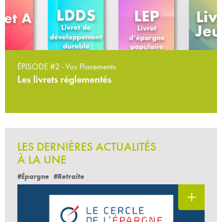
ÉPISODE #2 - Vos Placements
Les livrets réglementés
LES DERNIÈRES ACTUALITÉS
À LA UNE
#Épargne
#Retraite