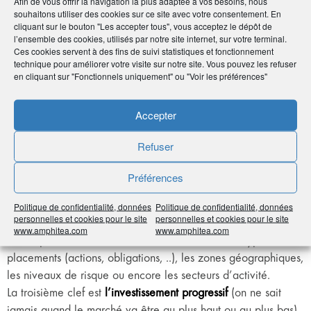
Afin de vous offrir la navigation la plus adaptée à vos besoins, nous
souhaitons utiliser des cookies sur ce site avec votre consentement. En
La première clé est
l’horizon d’investissement
selon son
cliquant sur le bouton "Les accepter tous", vous acceptez le dépôt de
objectif : épargne ou retraite.
l’ensemble des cookies, utilisés par notre site internet, sur votre terminal.
En matière d’épargne retraite, notre groupe est pionnier dans
Ces cookies servent à des fins de suivi statistiques et fonctionnement
technique pour améliorer votre visite sur notre site. Vous pouvez les refuser
ce domaine de la gestion par horizon qui permet d’investir
en cliquant sur "Fonctionnels uniquement" ou "Voir les préférences"
en sécurisant progressivement ses placements selon son âge
et le temps qui nous sépare de la retraite.
Accepter
On distingue globalement trois grandes périodes de vie,
auxquelles on associe un horizon de gestion : horizon prudent
Refuser
avec 20 à 30 % d’unités de comptes, horizon équilibré avec
40 à 60 % d’unités de compte, ou horizon dynamique avec
Préférences
plus de 80 % d’unités de compte.
La deuxième clé est
la diversification
. Comme le dit la
Politique de confidentialité, données
Politique de confidentialité, données
personnelles et cookies pour le site
personnelles et cookies pour le site
sagesse populaire, il ne faut pas mettre tous ses œufs dans le
www.amphitea.com
www.amphitea.com
même panier ! Cette diversification concerne les types de
placements (actions, obligations, ..), les zones géographiques,
les niveaux de risque ou encore les secteurs d’activité.
La troisième clef est
l’investissement progressif
(on ne sait
jamais quand le marché va être au plus haut ou au plus bas)