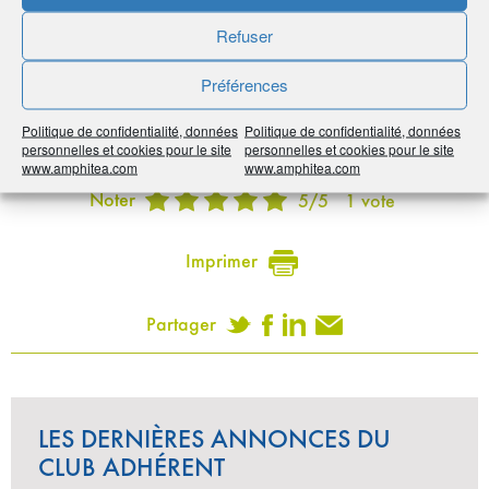
Avantage adhérents
Refuser
Livraison et récupération du véhicule offerte !
Préférences
Pour bénéficier de cet avantage merci de préciser votre
provenance d’AMPHITÉA.
Politique de confidentialité, données
Politique de confidentialité, données
personnelles et cookies pour le site
personnelles et cookies pour le site
www.amphitea.com
www.amphitea.com
Noter
5
/
5
1
vote
Imprimer
Partager
LES DERNIÈRES ANNONCES DU
CLUB ADHÉRENT