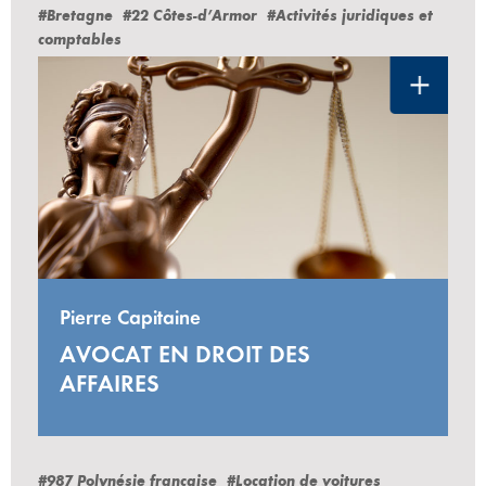
#Bretagne
#22 Côtes-d’Armor
#Activités juridiques et
comptables
Pierre Capitaine
AVOCAT EN DROIT DES
AFFAIRES
#987 Polynésie française
#Location de voitures