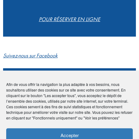
POUR RÉSERVER EN LIGNE
Suivez-nous sur Facebook
Coordonnées
Afin de vous offrir la navigation la plus adaptée à vos besoins, nous
souhaitons utiliser des cookies sur ce site avec votre consentement. En
• Holiven Detailing Center
cliquant sur le bouton "Les accepter tous", vous acceptez le dépôt de
• Bp 6045, Faaa 98702, Polynésie française
l’ensemble des cookies, utilisés par notre site internet, sur votre terminal.
•
(+689) 87 00 27 27
Ces cookies servent à des fins de suivi statistiques et fonctionnement
•
holyrent.tahiti@gmail.com
technique pour améliorer votre visite sur notre site. Vous pouvez les refuser
en cliquant sur "Fonctionnels uniquement" ou "Voir les préférences"
•
https://holyrent-tahiti.com/
Accepter