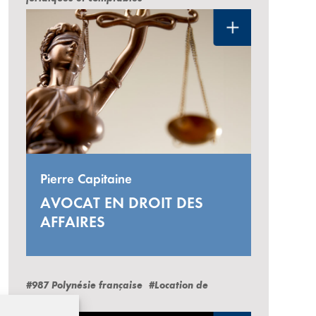
Pierre Capitaine
AVOCAT EN DROIT DES
AFFAIRES
#987 Polynésie française
#Location de
voitures