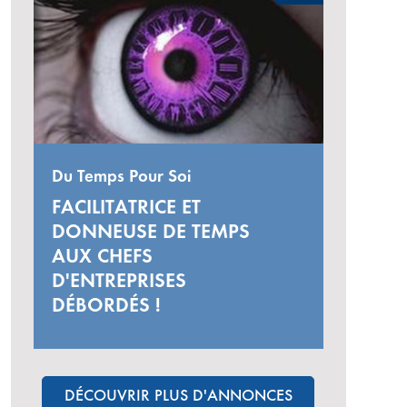
Du Temps Pour Soi
FACILITATRICE ET
DONNEUSE DE TEMPS
AUX CHEFS
D'ENTREPRISES
DÉBORDÉS !
DÉCOUVRIR PLUS D'ANNONCES