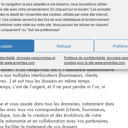
ir la navigation la plus adaptée à vos besoins, nous souhaitons utiliser
ce site avec votre consentement. En cliquant sur le bouton "Les accepter
tez le dépôt de l’ensemble des cookies, utilisés par notre site internet,
l. Ces cookies servent à des fins de suivi statistiques et fonctionnement
 TEMPS AUX CHEFS D'ENTREPRISES
éliorer votre visite sur notre site. Vous pouvez les refuser en cliquant
s uniquement" ou "Voir les préférences"
cepter
Refuser
Préfére
identialité, données personnelles et
Politique de confidentialité, données per
 site www.amphitea.com
cookies pour le site www.amphitea.com
sortes : « Du Temps Pour Soi », l’assistance administrative
 aux multiples interlocuteurs (fournisseurs, clients,
tres…) et suit tous les dossiers en même temps.
mps, c’est de l’argent, et il ne peut perdre ni l’un, ni
se et vous assiste dans tous les domaines, notamment dans
es avec tous vos correspondants (clients, fournisseurs,
dique, lors de la création et des évolutions de votre
ale autonomie et en collaboration avec vos partenaires,
 faciliter le traitement de vos dossiers.