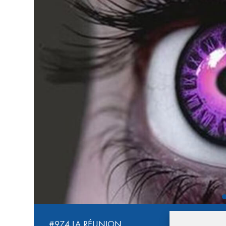
‹
#974 LA RÉUNION