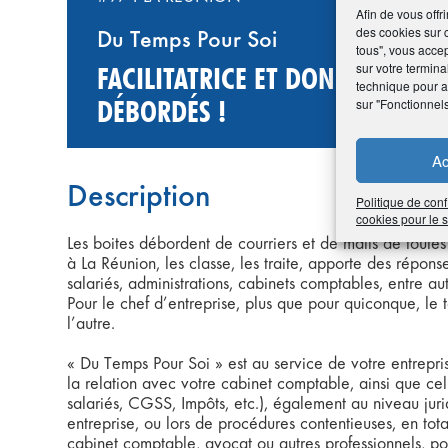
Afin de vous offr
des cookies sur 
Du Temps Pour Soi
tous", vous accep
sur votre termina
FACILITATRICE ET DONNEUSE DE
technique pour am
DÉBORDÉS !
sur "Fonctionnel
Ac
Description
Politique de conf
cookies pour le
Les boites débordent de courriers et de mails de toutes 
à La Réunion, les classe, les traite, apporte des réponses
salariés, administrations, cabinets comptables, entre au
Pour le chef d’entreprise, plus que pour quiconque, le te
l’autre.
« Du Temps Pour Soi » est au service de votre entrepri
la relation avec votre cabinet comptable, ainsi que cell
salariés, CGSS, Impôts, etc.), également au niveau juri
entreprise, ou lors de procédures contentieuses, en tot
cabinet comptable, avocat ou autres professionnels, pour