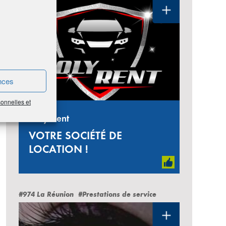
nces
sonnelles et
Holy Rent
VOTRE SOCIÉTÉ DE
LOCATION !
#974 La Réunion
#Prestations de service