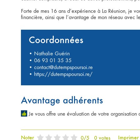
Forte de mes 16 ans d’expérience à La Réunion, je vo
financière, ainsi que l’avantage de mon réseau avec le
Coordonnées
• Nathalie Guérin
•
06 93 01 35 35
•
contact@dutempspoursoi.re
•
https://dutempspoursoi.re/
Avantage adhérents
Je vous offre une évaluation de votre organisation 
Noter
Imprimer
0
/
5
0
votes