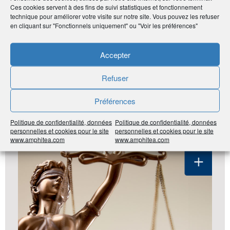
Ces cookies servent à des fins de suivi statistiques et fonctionnement
Imprimer
technique pour améliorer votre visite sur notre site. Vous pouvez les refuser
en cliquant sur "Fonctionnels uniquement" ou "Voir les préférences"
Partager
Accepter
Refuser
LES DERNIÈRES ANNONCES DU
Préférences
CLUB ADHÉRENT
Politique de confidentialité, données
Politique de confidentialité, données
#Bretagne
#22 Côtes-d’Armor
#Activités juridiques et
personnelles et cookies pour le site
personnelles et cookies pour le site
www.amphitea.com
www.amphitea.com
comptables