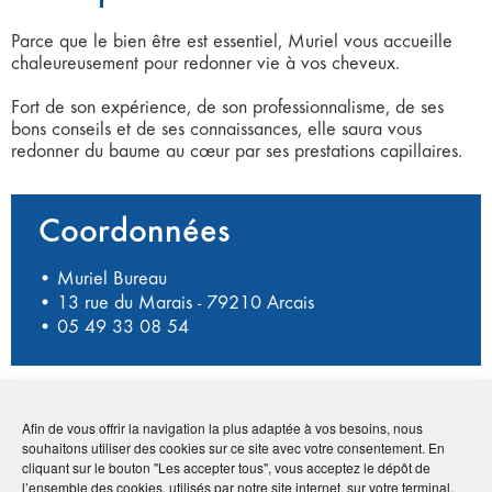
Parce que le bien être est essentiel, Muriel vous accueille
chaleureusement pour redonner vie à vos cheveux.
Fort de son expérience, de son professionnalisme, de ses
bons conseils et de ses connaissances, elle saura vous
redonner du baume au cœur par ses prestations capillaires.
Coordonnées
• Muriel Bureau
• 13 rue du Marais - 79210 Arcais
•
05 49 33 08 54
Publié le :
10 novembre 2020
Afin de vous offrir la navigation la plus adaptée à vos besoins, nous
souhaitons utiliser des cookies sur ce site avec votre consentement. En
Noter
1.5
/
5
2
votes
cliquant sur le bouton "Les accepter tous", vous acceptez le dépôt de
l’ensemble des cookies, utilisés par notre site internet, sur votre terminal.