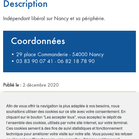
Description
Indépendant libéral sur Nancy et sa périphérie.
Coordonnées
• 29 place Commanderie - 54000 Nancy
•
03 83 90 07 41
-
06 82 18 78 90
Publié le :
2 décembre 2020
Noter
0
/
5
0
votes
Afin de vous offrir la navigation la plus adaptée à vos besoins, nous
souhaitons utiliser des cookies sur ce site avec votre consentement. En
Imprimer
cliquant sur le bouton "Les accepter tous", vous acceptez le dépôt de
l’ensemble des cookies, utilisés par notre site internet, sur votre terminal.
Ces cookies servent à des fins de suivi statistiques et fonctionnement
technique pour améliorer votre visite sur notre site. Vous pouvez les refuser
Partager
en cliquant sur "Fonctionnels uniquement" ou "Voir les préférences"