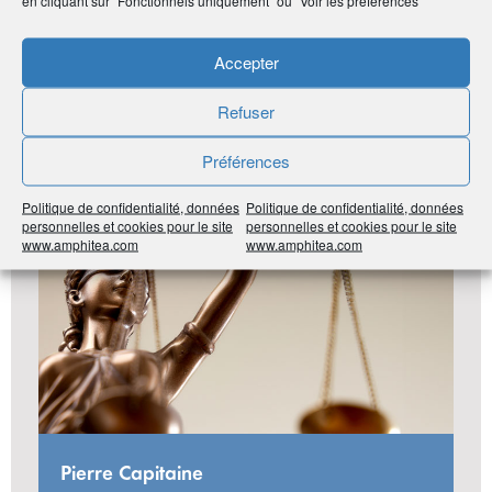
Accepter
LES DERNIÈRES ANNONCES DU
Refuser
CLUB ADHÉRENT
Préférences
#Bretagne
#22 Côtes-d’Armor
#Activités juridiques et
comptables
Politique de confidentialité, données
Politique de confidentialité, données
personnelles et cookies pour le site
personnelles et cookies pour le site
www.amphitea.com
www.amphitea.com
Pierre Capitaine