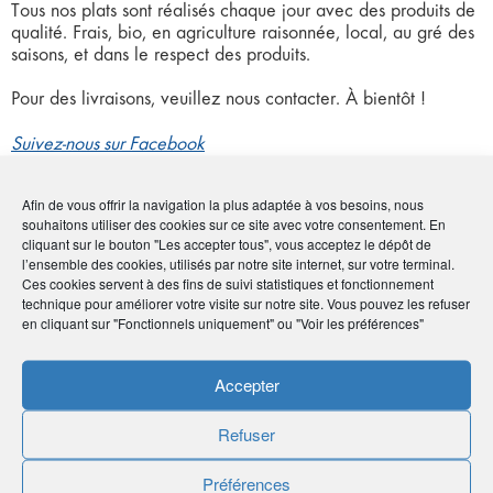
Tous nos plats sont réalisés chaque jour avec des produits de
qualité. Frais, bio, en agriculture raisonnée, local, au gré des
saisons, et dans le respect des produits.
Pour des livraisons, veuillez nous contacter. À bientôt !
Suivez-nous sur Facebook
Afin de vous offrir la navigation la plus adaptée à vos besoins, nous
Coordonnées
souhaitons utiliser des cookies sur ce site avec votre consentement. En
cliquant sur le bouton "Les accepter tous", vous acceptez le dépôt de
l’ensemble des cookies, utilisés par notre site internet, sur votre terminal.
• Olivia Wber
Ces cookies servent à des fins de suivi statistiques et fonctionnement
• 2 rue Jean Macé - 67100 Strasbourg
technique pour améliorer votre visite sur notre site. Vous pouvez les refuser
•
03 88 84 30 41
-
06 10 30 81 90
en cliquant sur "Fonctionnels uniquement" ou "Voir les préférences"
•
olivia.berger@gmail.com
•
https://www.raifortetwasabi.com/
Accepter
Refuser
Publié le :
26 octobre 2020
Préférences