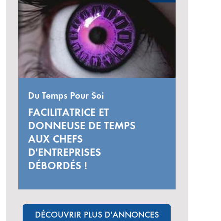
Du Temps Pour Soi
FACILITATRICE ET
DONNEUSE DE TEMPS
AUX CHEFS
D'ENTREPRISES
DÉBORDÉS !
DÉCOUVRIR PLUS D'ANNONCES