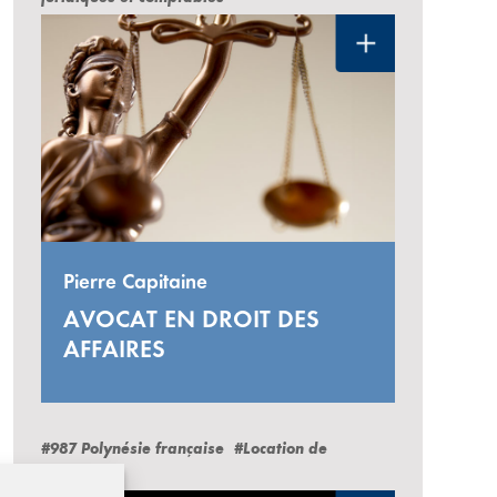
Pierre Capitaine
AVOCAT EN DROIT DES
AFFAIRES
#987 Polynésie française
#Location de
voitures