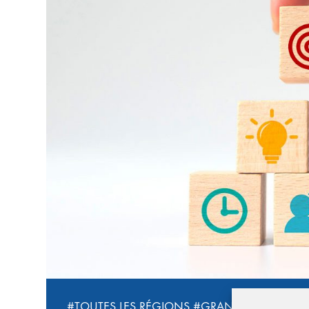
#TOUTES LES RÉGIONS
#GRAND-EST
#57 MO