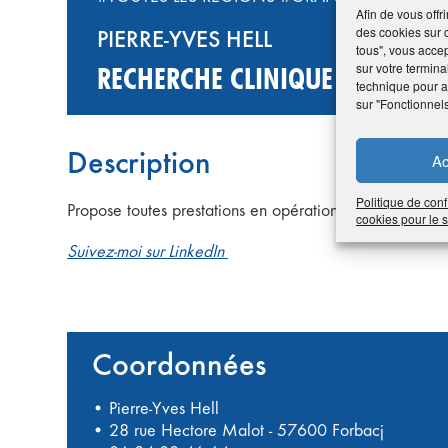
Afin de vous offr
des cookies sur 
PIERRE-YVES HELL
tous", vous accep
sur votre termina
RECHERCHE CLINIQUE SPÉCIALIS
technique pour am
sur "Fonctionnel
Description
Ac
Politique de conf
Propose toutes prestations en opérations cliniques : mo
cookies pour le
Suivez-moi sur LinkedIn
Coordonnées
• Pierre-Yves Hell
• 28 rue Hectore Malot - 57600 Forbacj