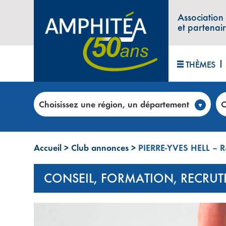
Association
et partenai
THÈMES
Choisissez une région, un département
C
Accueil
>
Club annonces
>
PIERRE-YVES HELL – R
CONSEIL, FORMATION, RECRU