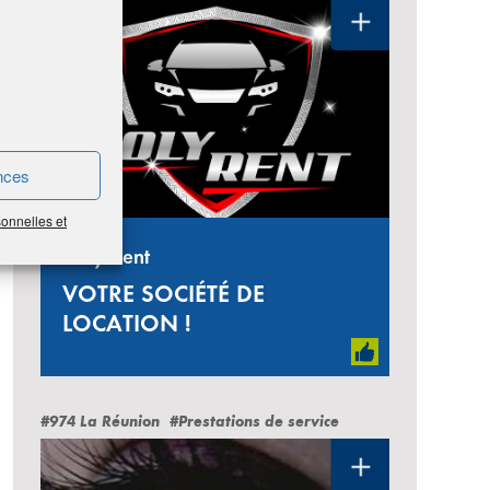
nces
sonnelles et
Holy Rent
VOTRE SOCIÉTÉ DE
LOCATION !
#974 La Réunion
#Prestations de service