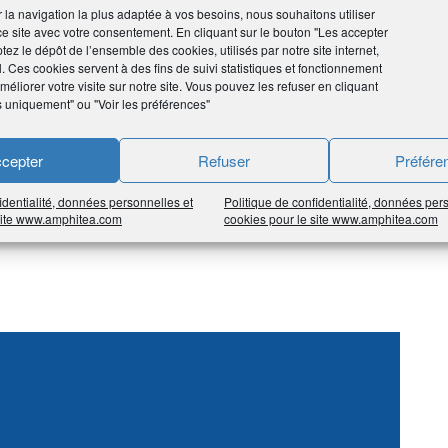
ir la navigation la plus adaptée à vos besoins, nous souhaitons utiliser
ce site avec votre consentement. En cliquant sur le bouton "Les accepter
tez le dépôt de l’ensemble des cookies, utilisés par notre site internet,
l. Ces cookies servent à des fins de suivi statistiques et fonctionnement
TE
éliorer votre visite sur notre site. Vous pouvez les refuser en cliquant
s uniquement" ou "Voir les préférences"
cepter
Refuser
Préfére
identialité, données personnelles et
Politique de confidentialité, données per
nitoring, aménagement de projet, réglementaire, contrats.
 site www.amphitea.com
cookies pour le site www.amphitea.com