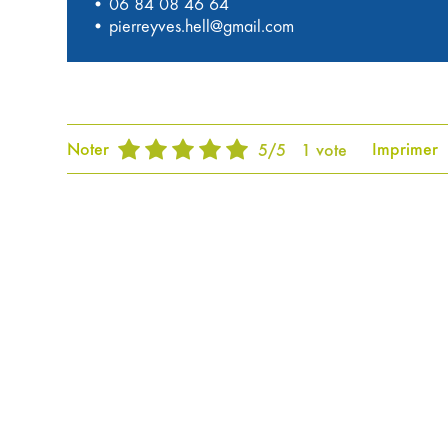
•
06 84 08 46 64
•
pierreyves.hell@gmail.com
Noter
Imprimer
5
/
5
1
vote