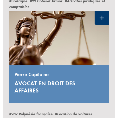
#Bretagne
#22 Côtes-d’Armor
#Activités juridiques et
comptables
Pierre Capitaine
AVOCAT EN DROIT DES
AFFAIRES
#987 Polynésie française
#Location de voitures