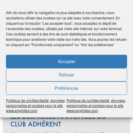
• 80 rue de Metz - 54390 Frouard
Afin de vous offrir la navigation la plus adaptée à vos besoins, nous
•
03 83 24 19 88
souhaitons utiliser des cookies sur ce site avec votre consentement. En
cliquant sur le bouton "Les accepter tous", vous acceptez le dépôt de
l’ensemble des cookies, utilisés par notre site internet, sur votre terminal.
Ces cookies servent à des fins de suivi statistiques et fonctionnement
Publié le :
27 novembre 2020
technique pour améliorer votre visite sur notre site. Vous pouvez les refuser
en cliquant sur "Fonctionnels uniquement" ou "Voir les préférences"
Noter
0
/
5
0
votes
Accepter
Imprimer
Refuser
Partager
Préférences
Politique de confidentialité, données
Politique de confidentialité, données
personnelles et cookies pour le site
personnelles et cookies pour le site
www.amphitea.com
www.amphitea.com
LES DERNIÈRES ANNONCES DU
CLUB ADHÉRENT