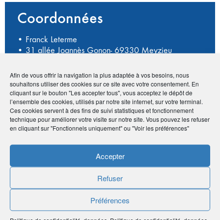
Coordonnées
• Franck Leterme
• 31 allée Joannès Gonon- 69330 Meyzieu
•
06 47 49 87 77
•
fleterme@prhi.fr
Afin de vous offrir la navigation la plus adaptée à vos besoins, nous
souhaitons utiliser des cookies sur ce site avec votre consentement. En
cliquant sur le bouton "Les accepter tous", vous acceptez le dépôt de
l’ensemble des cookies, utilisés par notre site internet, sur votre terminal.
Avantage adhérents
Ces cookies servent à des fins de suivi statistiques et fonctionnement
technique pour améliorer votre visite sur notre site. Vous pouvez les refuser
en cliquant sur "Fonctionnels uniquement" ou "Voir les préférences"
Module bureautique offert + Gestion automatique "Net-
Entreprises"
Accepter
Publié le :
6 avril 2021
Refuser
Noter
0
/
5
0
votes
Préférences