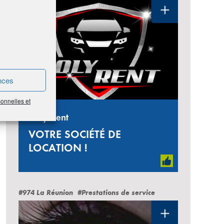
nces
sonnelles et
Holy Rent
VOTRE SOCIÉTÉ DE
LOCATION !
#974 La Réunion
#Prestations de service