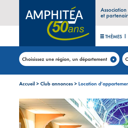
Association
et partenai
THÈMES
Choisissez une région, un département
C
Accueil
>
Club annonces
>
Location d’appartement