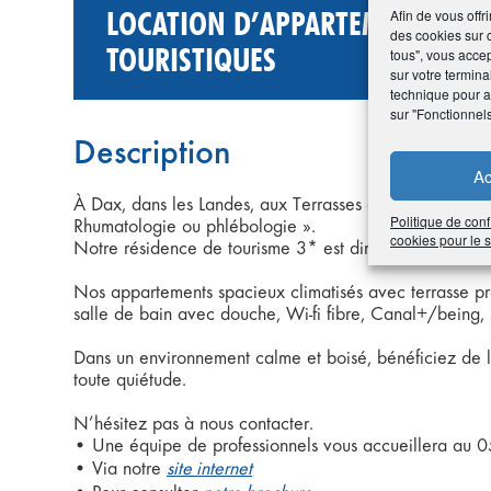
LOCATION D’APPARTEMENTS PO
Afin de vous offr
des cookies sur 
TOURISTIQUES
tous", vous accep
sur votre termina
technique pour am
sur "Fonctionnel
Description
Ac
À Dax, dans les Landes, aux Terrasses de Borda, profit
Politique de conf
Rhumatologie ou phlébologie ».
cookies pour le
Notre résidence de tourisme 3* est directement reliée
Nos appartements spacieux climatisés avec terrasse pr
salle de bain avec douche, Wi-fi fibre, Canal+/being, s
Dans un environnement calme et boisé, bénéficiez de l
toute quiétude.
N’hésitez pas à nous contacter.
• Une équipe de professionnels vous accueillera au
• Via notre
site internet