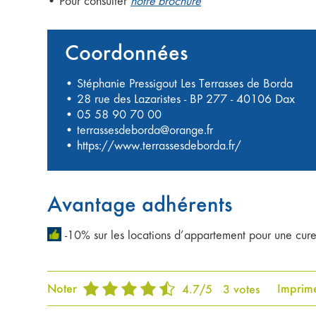
• Pour consulter
notre brochure
Coordonnées
• Stéphanie Pressigout Les Terrasses de Borda
• 28 rue des Lazaristes - BP 277 - 40106 Dax
•
05 58 90 70 00
•
terrassesdeborda@orange.fr
•
https://www.terrassesdeborda.fr/
Avantage adhérents
-10% sur les locations d’appartement pour une cur
Noter
Imprim
4.7
/
5
3
votes