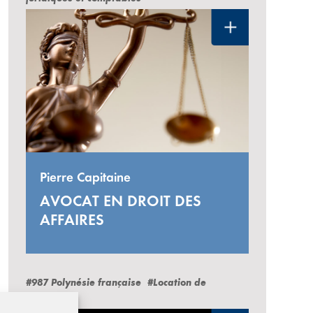
Pierre Capitaine
AVOCAT EN DROIT DES
AFFAIRES
#987 Polynésie française
#Location de
voitures