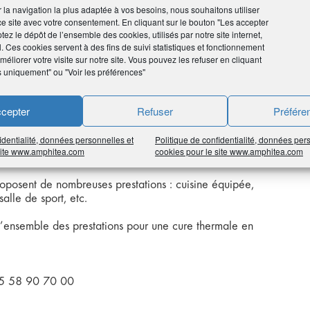
UR CURE THERMALE OU SÉJOURS
ir la navigation la plus adaptée à vos besoins, nous souhaitons utiliser
ce site avec votre consentement. En cliquant sur le bouton "Les accepter
tez le dépôt de l’ensemble des cookies, utilisés par notre site internet,
l. Ces cookies servent à des fins de suivi statistiques et fonctionnement
éliorer votre visite sur notre site. Vous pouvez les refuser en cliquant
s uniquement" ou "Voir les préférences"
cepter
Refuser
Préfére
ez d’un accès au plus près des thermes pour votre cure «
identialité, données personnelles et
Politique de confidentialité, données per
 site www.amphitea.com
cookies pour le site www.amphitea.com
 aux thermes par une verrière fermée.
oposent de nombreuses prestations : cuisine équipée,
alle de sport, etc.
’ensemble des prestations pour une cure thermale en
 05 58 90 70 00