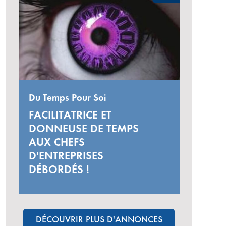
Du Temps Pour Soi
FACILITATRICE ET
DONNEUSE DE TEMPS
AUX CHEFS
D'ENTREPRISES
DÉBORDÉS !
DÉCOUVRIR PLUS D'ANNONCES