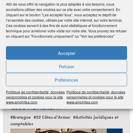
Afin de vous offrir la navigation la plus adaptée à vos besoins, nous
souhaitons utiliser des cookies sur ce site avec votre consentement. En
cliquant sur le bouton "Les accepter tous", vous acceptez le dépôt de
l’ensemble des cookies, utilisés par notre site internet, sur votre terminal.
Publié le :
22 octobre 2020
Ces cookies servent à des fins de suivi statistiques et fonctionnement
technique pour améliorer votre visite sur notre site. Vous pouvez les refuser
Noter
3
/
5
2
votes
en cliquant sur "Fonctionnels uniquement" ou "Voir les préférences"
Imprimer
Accepter
Refuser
Partager
Préférences
Politique de confidentialité, données
Politique de confidentialité, données
personnelles et cookies pour le site
personnelles et cookies pour le site
LES DERNIÈRES ANNONCES DU
www.amphitea.com
www.amphitea.com
CLUB ADHÉRENT
#Bretagne
#22 Côtes-d’Armor
#Activités juridiques et
comptables