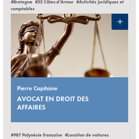
#Bretagne
#22 Côtes-d’Armor
#Activités juridiques et
comptables
Pierre Capitaine
AVOCAT EN DROIT DES
AFFAIRES
#987 Polynésie française
#Location de voitures