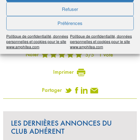
•
06 92 69 15 15
Refuser
•
espritdubois@sfr.fr
•
https://meuble-cuisine974.fr/
Préférences
Politique de confidentialité, données
Politique de confidentialité, données
Publié le :
9 novembre 2020
personnelles et cookies pour le site
personnelles et cookies pour le site
www.amphitea.com
www.amphitea.com
Noter
5
/
5
1
vote
Imprimer
Partager
LES DERNIÈRES ANNONCES DU
CLUB ADHÉRENT