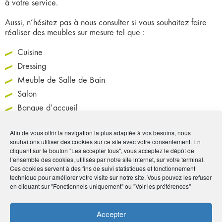
à votre service.
Aussi, n’hésitez pas à nous consulter si vous souhaitez faire
réaliser des meubles sur mesure tel que :
Cuisine
Dressing
Meuble de Salle de Bain
Salon
Banque d’accueil
Magasins
Afin de vous offrir la navigation la plus adaptée à vos besoins, nous
etc.
souhaitons utiliser des cookies sur ce site avec votre consentement. En
cliquant sur le bouton "Les accepter tous", vous acceptez le dépôt de
l’ensemble des cookies, utilisés par notre site internet, sur votre terminal.
Coordonnées
Ces cookies servent à des fins de suivi statistiques et fonctionnement
technique pour améliorer votre visite sur notre site. Vous pouvez les refuser
en cliquant sur "Fonctionnels uniquement" ou "Voir les préférences"
• Stephan Lefeuvre
• 4e rue Guy Theodule Grondin - 97427 L'Étang
Accepter
Salé / La Réunion