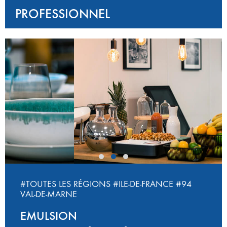
PROFESSIONNEL
‹
›
#TOUTES LES RÉGIONS
#ILE-DE-FRANCE
#94
VAL-DE-MARNE
EMULSION