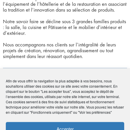
l’équipement de l’hôtellerie et de la restauration en associant
la tradition et l’innovation dans sa sélection de produits.
Notre savoir faire se décline sous 3 grandes familles produits
: la salle, la cuisine et Pâtisserie et le mobilier d’intérieur et
d’extérieur.
Nous accompagnons nos clients sur l’intégralité de leurs
projets de création, rénovation, agrandissement ou tout
simplement dans leur réassort quotidien.
Coordonnées
Afin de vous offrir la navigation la plus adaptée à vos besoins, nous
souhaitons utiliser des cookies sur ce site avec votre consentement. En
• Service commercial
cliquant sur le bouton "Les accepter tous", vous acceptez le dépôt de
• 11 rue Maurice Grandcoing - 94200 Ivry-sur-Seine
l’ensemble des cookies, utilisés par notre site internet, sur votre terminal.
Ces cookies servent à des fins de suivi statistiques et fonctionnement
•
09 72 48 32 51
technique pour améliorer votre visite sur notre site. Vous pouvez les refuser
•
contact@emulsion-paris.fr
en cliquant sur "Fonctionnels uniquement" ou "Voir les préférences"
•
https://www.emulsion-paris.fr/
Accepter