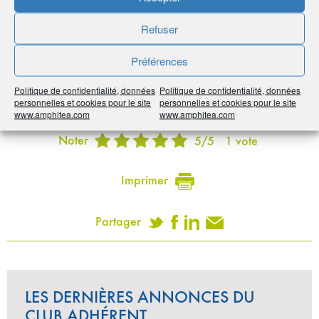
Avantage adhérents
Refuser
Remise spéciale adhérents pour toute commande
Préférences
supérieure à 1 000 euros !
Politique de confidentialité, données
Politique de confidentialité, données
personnelles et cookies pour le site
personnelles et cookies pour le site
Publié le :
23 septembre 2020
www.amphitea.com
www.amphitea.com
Noter
5
/
5
1
vote
Imprimer
Partager
LES DERNIÈRES ANNONCES DU
CLUB ADHÉRENT