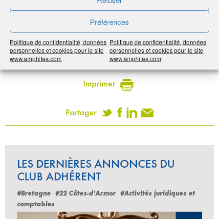
10% de réduction sur nos offres en anglais
Préférences
Publié le :
19 octobre 2020
Politique de confidentialité, données
Politique de confidentialité, données
personnelles et cookies pour le site
personnelles et cookies pour le site
Noter
5
/
5
3
votes
www.amphitea.com
www.amphitea.com
Imprimer
Partager
LES DERNIÈRES ANNONCES DU
CLUB ADHÉRENT
#Bretagne
#22 Côtes-d’Armor
#Activités juridiques et
comptables