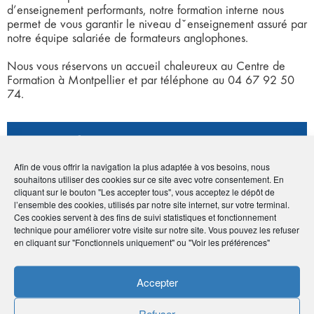
d’enseignement performants, notre formation interne nous
permet de vous garantir le niveau dˇenseignement assuré par
notre équipe salariée de formateurs anglophones.
Nous vous réservons un accueil chaleureux au Centre de
Formation à Montpellier et par téléphone au 04 67 92 50
74.
Coordonnées
Afin de vous offrir la navigation la plus adaptée à vos besoins, nous
• Michael Abergel
souhaitons utiliser des cookies sur ce site avec votre consentement. En
• 4 rue Saint Louis - 34000 Montpellier
cliquant sur le bouton "Les accepter tous", vous acceptez le dépôt de
l’ensemble des cookies, utilisés par notre site internet, sur votre terminal.
•
04 67 92 50 74
Ces cookies servent à des fins de suivi statistiques et fonctionnement
•
michael@easyaccessenglish.com
technique pour améliorer votre visite sur notre site. Vous pouvez les refuser
•
https://easyaccessenglish.com/
en cliquant sur "Fonctionnels uniquement" ou "Voir les préférences"
Accepter
Avantage adhérents
Refuser