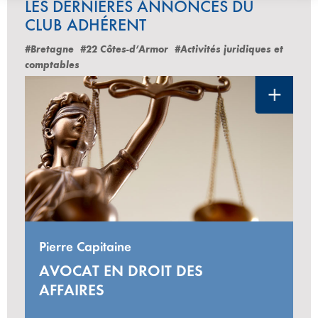
LES DERNIÈRES ANNONCES DU
CLUB ADHÉRENT
#Bretagne
#22 Côtes-d’Armor
#Activités juridiques et
comptables
Pierre Capitaine
AVOCAT EN DROIT DES
AFFAIRES