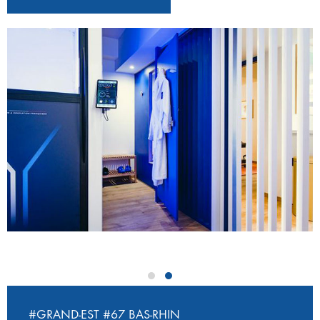
‹
›
#GRAND-EST
#67 BAS-RHIN