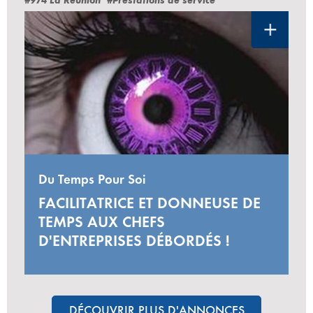
#974 La Réunion
#Prestations de service
Du Temps Pour Soi
FACILITATRICE ET DONNEUSE DE
TEMPS AUX CHEFS
D'ENTREPRISES DÉBORDÉS !
DÉCOUVRIR PLUS D'ANNONCES