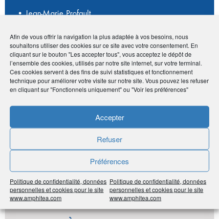
• Jean-Marie Profault
• 2 rue Saint Pierre Le Jeune - 67000 Strasbourg
•
03 88 65 89 90
Afin de vous offrir la navigation la plus adaptée à vos besoins, nous
•
contact@cryosynergie.fr
souhaitons utiliser des cookies sur ce site avec votre consentement. En
cliquant sur le bouton "Les accepter tous", vous acceptez le dépôt de
•
https://cryosynergie.fr/
l’ensemble des cookies, utilisés par notre site internet, sur votre terminal.
Ces cookies servent à des fins de suivi statistiques et fonctionnement
technique pour améliorer votre visite sur notre site. Vous pouvez les refuser
en cliquant sur "Fonctionnels uniquement" ou "Voir les préférences"
Publié le :
26 octobre 2020
Noter
5
/
5
2
votes
Accepter
Refuser
Imprimer
Préférences
Partager
Politique de confidentialité, données
Politique de confidentialité, données
personnelles et cookies pour le site
personnelles et cookies pour le site
www.amphitea.com
www.amphitea.com