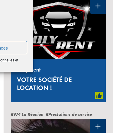
nces
sonnelles et
Holy Rent
VOTRE SOCIÉTÉ DE
LOCATION !
#974 La Réunion
#Prestations de service