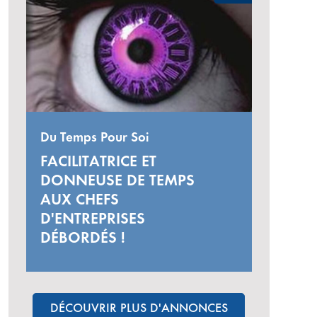
Du Temps Pour Soi
FACILITATRICE ET
DONNEUSE DE TEMPS
AUX CHEFS
D'ENTREPRISES
DÉBORDÉS !
DÉCOUVRIR PLUS D'ANNONCES