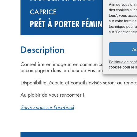
Afin de vous offr
des cookies sur 
CAPRICE
tous", vous accep
sur votre termina
PRÊT À PORTER FÉMININ ET ACC
technique pour am
sur "Fonctionnel
Description
Ac
Politique de conf
Conseillère en image et en communication, auprès de
cookies pour le
accompagner dans le choix de vos tenues et de vos sty
Disponibilité, écoute et conseils avisés seront au ren
Au plaisir de vous rencontrer !
Suivez-nous sur Facebook