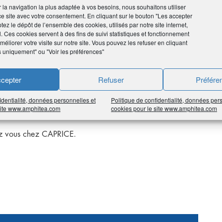
ir la navigation la plus adaptée à vos besoins, nous souhaitons utiliser
ce site avec votre consentement. En cliquant sur le bouton "Les accepter
tez le dépôt de l’ensemble des cookies, utilisés par notre site internet,
l. Ces cookies servent à des fins de suivi statistiques et fonctionnement
ESSOIRES
éliorer votre visite sur notre site. Vous pouvez les refuser en cliquant
s uniquement" ou "Voir les préférences"
cepter
Refuser
Préfére
identialité, données personnelles et
Politique de confidentialité, données per
 vous depuis 20 ans Mesdames, je continue à vous
 site www.amphitea.com
cookies pour le site www.amphitea.com
les .
dez vous chez CAPRICE.