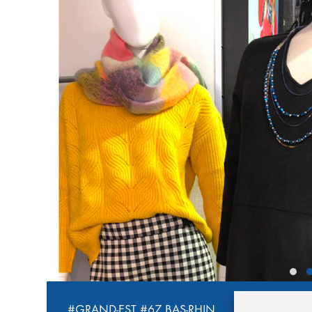
‹
#GRAND-EST
#67 BAS-RHIN