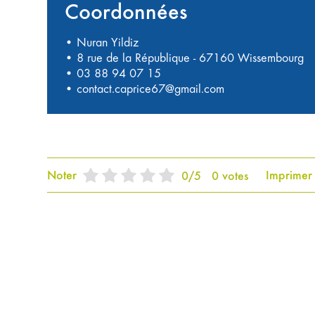
Coordonnées
• Nuran Yildiz
• 8 rue de la République - 67160 Wissembourg
•
03 88 94 07 15
•
contact.caprice67@gmail.com
Noter
Imprimer
0
/
5
0
votes