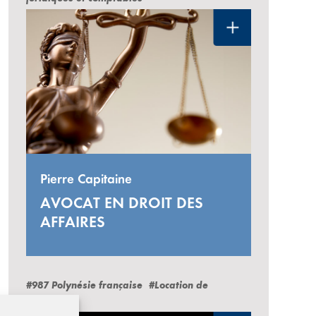
Pierre Capitaine
AVOCAT EN DROIT DES
AFFAIRES
#987 Polynésie française
#Location de
voitures