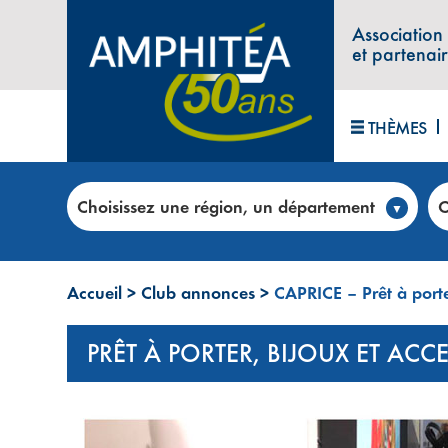
Association
et partenai
THÈMES
Choisissez une région, un département
C
Accueil
>
Club annonces
>
CAPRICE – Prêt à porte
PRÊT À PORTER, BIJOUX ET AC