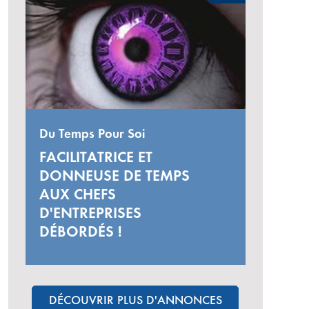
Du Temps Pour Soi
FACILITATRICE ET
DONNEUSE DE TEMPS
AUX CHEFS
D'ENTREPRISES
DÉBORDÉS !
DÉCOUVRIR PLUS D'ANNONCES