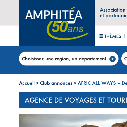
Association
et partenai
THÈMES
Choisissez une région, un département
C
Accueil
>
Club annonces
>
AFRIC ALL WAYS – Dev
AGENCE DE VOYAGES ET TOUR