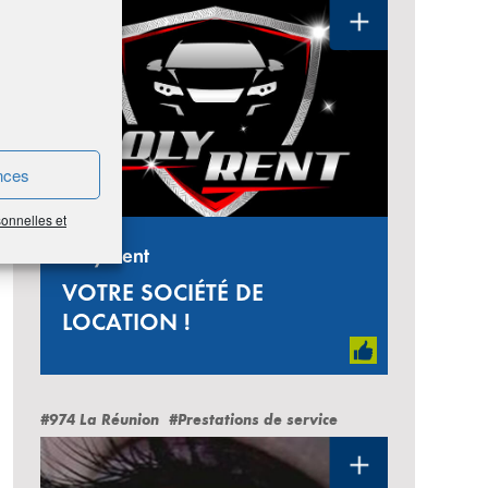
nces
sonnelles et
Holy Rent
VOTRE SOCIÉTÉ DE
LOCATION !
#974 La Réunion
#Prestations de service