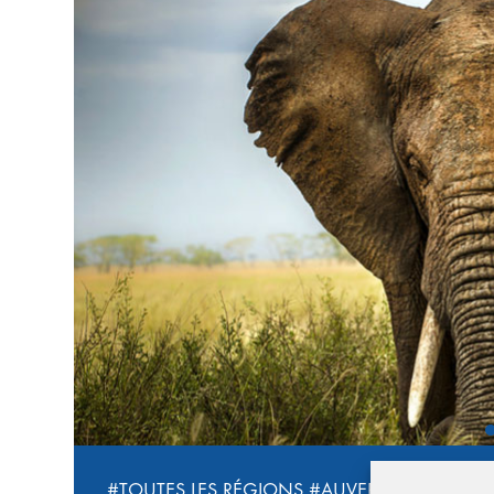
‹
Les chutes Victoria au Zimbabwe ©iStock
#TOUTES LES RÉGIONS
#AUVERGNE RHÔNE 