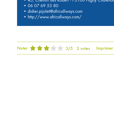
• 45, Chemin des Robert - 73100 Pugny Chateno
•
06 07 69 53 80
•
didier.pijolet@africallways.com
•
http://www.africallways.com/
Noter
Imprimer
3
/
5
2
votes