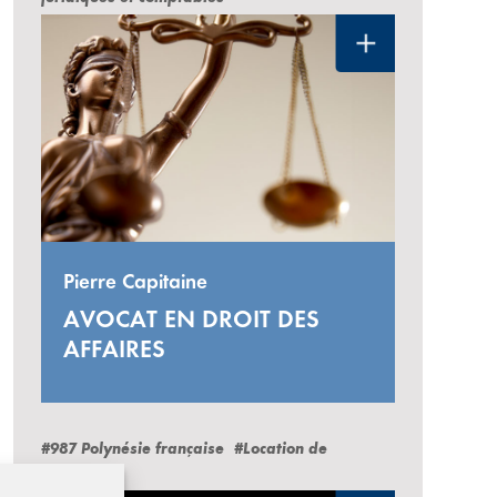
Pierre Capitaine
AVOCAT EN DROIT DES
AFFAIRES
#987 Polynésie française
#Location de
voitures