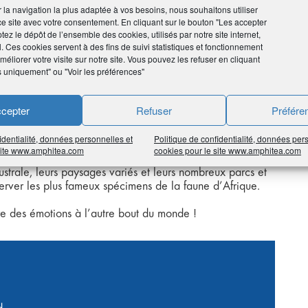
ir la navigation la plus adaptée à vos besoins, nous souhaitons utiliser
ce site avec votre consentement. En cliquant sur le bouton "Les accepter
tez le dépôt de l’ensemble des cookies, utilisés par notre site internet,
l. Ces cookies servent à des fins de suivi statistiques et fonctionnement
AGE
éliorer votre visite sur notre site. Vous pouvez les refuser en cliquant
s uniquement" ou "Voir les préférences"
cepter
Refuser
Préfére
identialité, données personnelles et
Politique de confidentialité, données per
 site www.amphitea.com
cookies pour le site www.amphitea.com
strale, leurs paysages variés et leurs nombreux parcs et
server les plus fameux spécimens de la faune d’Afrique.
e des émotions à l’autre bout du monde !