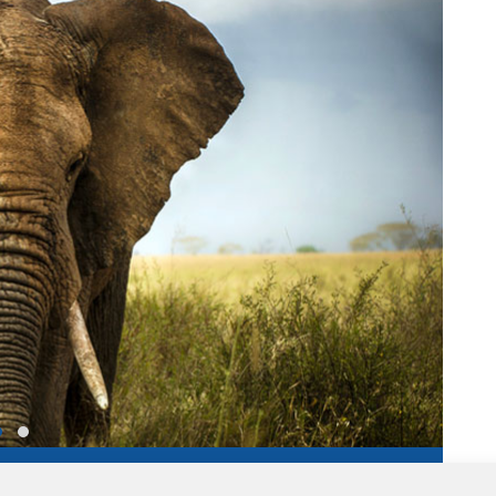
›
ALPES
#73 SAVOIE