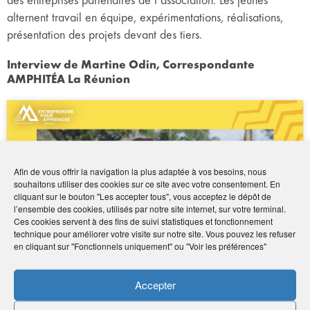
des entreprises partenaires de l’association. Les jeunes
alternent travail en équipe, expérimentations, réalisations,
présentation des projets devant des tiers.
Interview de Martine Odin, Correspondante
AMPHITÉA La Réunion
Afin de vous offrir la navigation la plus adaptée à vos besoins, nous
Cliquez pour accepter les cookies marketing et
souhaitons utiliser des cookies sur ce site avec votre consentement. En
activer ce contenu
cliquant sur le bouton "Les accepter tous", vous acceptez le dépôt de
l’ensemble des cookies, utilisés par notre site internet, sur votre terminal.
Ces cookies servent à des fins de suivi statistiques et fonctionnement
technique pour améliorer votre visite sur notre site. Vous pouvez les refuser
en cliquant sur "Fonctionnels uniquement" ou "Voir les préférences"
Accepter
Interview de Olivier Bost, directeur développement
Océan Indien AG2R LA MONDIALE