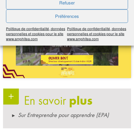
Refuser
Préférences
Politique de confidentialité, données
Politique de confidentialité, données
personnelles et cookies pour le site
personnelles et cookies pour le site
www.amphitea.com
www.amphitea.com
Cliquez pour accepter les cookies marketing et
activer ce contenu
En savoir
plus
Sur Entreprendre pour apprendre (EPA)