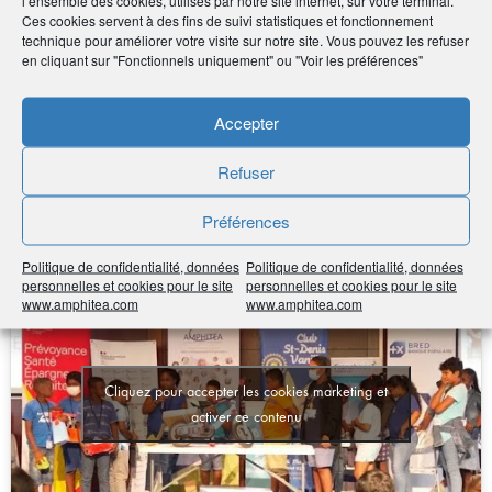
l’ensemble des cookies, utilisés par notre site internet, sur votre terminal.
Ces cookies servent à des fins de suivi statistiques et fonctionnement
technique pour améliorer votre visite sur notre site. Vous pouvez les refuser
Prix du public collège
•
en cliquant sur "Fonctionnels uniquement" ou "Voir les préférences"
La mini-entreprise Ti Koin Foto du Collège Bory
Saint-Vincent
Accepter
Refuser
Préférences
Politique de confidentialité, données
Politique de confidentialité, données
personnelles et cookies pour le site
personnelles et cookies pour le site
www.amphitea.com
www.amphitea.com
Cliquez pour accepter les cookies marketing et
activer ce contenu