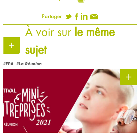
Partager
À voir sur
le même
sujet
#EPA
#La Réunion