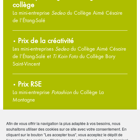
collège
La mini-entreprise
Sedeo
du Collège Aimé Césaire
de l’Étang-Salé
Prix de la créativité
•
Les mini-entreprises
Sedeo
du Collège Aimé Césaire
de l’Étang-Salé et
Ti Koin Foto
du Collège Bory
Saint-Vincent
Prix RSE
•
La mini-entreprise
Potashion
du Collège La
Montagne
Prix du public lycée
•
Afin de vous offrir la navigation la plus adaptée à vos besoins, nous
La mini-entreprise
Le numérique de demain
du Lycée
souhaitons utiliser des cookies sur ce site avec votre consentement. En
cliquant sur le bouton "Les accepter tous", vous acceptez le dépôt de
Memona Hintermann