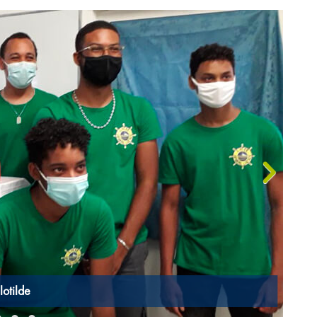
›
rre
"C