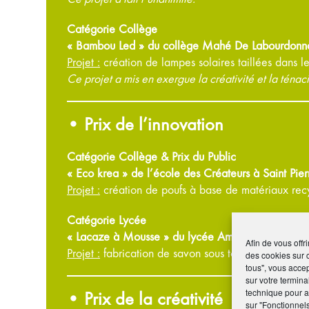
Catégorie Collège
« Bambou Led » du collège Mahé De Labourdonnai
Projet :
création de lampes solaires taillées dans l
Ce projet a mis en exergue la créativité et la ténac
• Prix de l’innovation
Catégorie Collège & Prix du Public
« Eco krea » de l’école des Créateurs à Saint Pier
Projet :
création de poufs à base de matériaux rec
Catégorie Lycée
« Lacaze à Mousse » du lycée Amiral Lacaze de Sa
Afin de vous offr
Projet :
fabrication de savon sous toutes ses formes
des cookies sur 
tous", vous accep
sur votre termina
technique pour am
• Prix de la créativité
sur "Fonctionnel