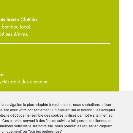
s Sainte Clotilde.
e bambou local.
ité des élèves.
re.
yclés dont des cheveux.
inte Clotilde.
ir la navigation la plus adaptée à vos besoins, nous souhaitons utiliser
 à partir d’essences locales
ce site avec votre consentement. En cliquant sur le bouton "Les accepter
tez le dépôt de l’ensemble des cookies, utilisés par notre site internet,
l. Ces cookies servent à des fins de suivi statistiques et fonctionnement
éliorer votre visite sur notre site. Vous pouvez les refuser en cliquant
s uniquement" ou "Voir les préférences"