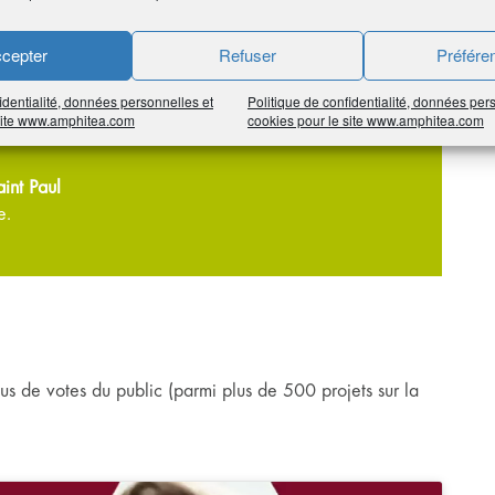
Saint Louis
cepter
Refuser
Préfére
identialité, données personnelles et
Politique de confidentialité, données per
 site www.amphitea.com
cookies pour le site www.amphitea.com
aint Paul
e.
us de votes du public (parmi plus de 500 projets sur la