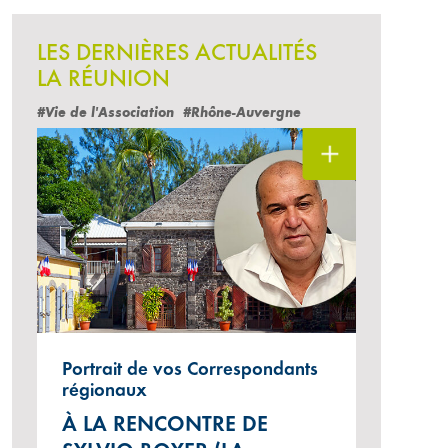
LES DERNIÈRES ACTUALITÉS
LA RÉUNION
#Vie de l'Association
#Rhône-Auvergne
Portrait de vos Correspondants
régionaux
orona Check" du collège Plateau Goyaves de Saint Louis
À LA RENCONTRE DE