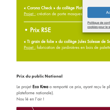
« Corona Check » du collège Plateau Goyaves de 
Ac
Projet :
création de porte masques
Politique de conf
cookies pour le
• Prix RSE
« Ti grain de folie » du collège Jules Solesse de S
Projet :
fabrication de jardinières en bois de palett
Prix du public National
Le projet
Eco Krea
a remporté ce prix, ayant reçu le pl
plateforme nationale).
Nou lé en l’air !