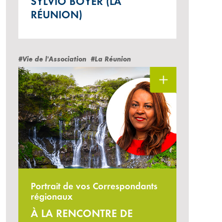
SYLVIO BOYER (LA
RÉUNION)
#Vie de l'Association
#La Réunion
Portrait de vos Correspondants
régionaux
À LA RENCONTRE DE