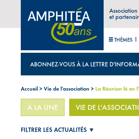
Association
et partenai
THÈMES
ABONNEZ-VOUS À LA LETTRE D'INFORM
Accueil
>
Vie de l'association
>
La Réunion lé en l’
À LA UNE
VIE DE L'ASSOCIAT
FILTRER LES ACTUALITÉS ▼