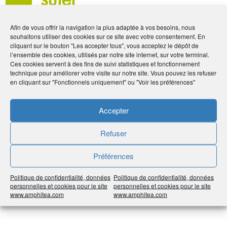
#Partenaire AG2R LA MONDIALE
Afin de vous offrir la navigation la plus adaptée à vos besoins, nous
souhaitons utiliser des cookies sur ce site avec votre consentement. En
cliquant sur le bouton "Les accepter tous", vous acceptez le dépôt de
l’ensemble des cookies, utilisés par notre site internet, sur votre terminal.
Ces cookies servent à des fins de suivi statistiques et fonctionnement
technique pour améliorer votre visite sur notre site. Vous pouvez les refuser
en cliquant sur "Fonctionnels uniquement" ou "Voir les préférences"
Accepter
Refuser
Rencontre avec Bruno Angles, Directeur général d’AG2R
Préférences
LA MONDIALE
« Le client est au cœur de toutes nos
Politique de confidentialité, données
Politique de confidentialité, données
réflexions et nos actions. »
personnelles et cookies pour le site
personnelles et cookies pour le site
www.amphitea.com
www.amphitea.com