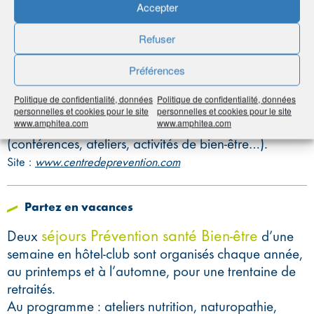
LA MONDIALE à ses adhérents actifs et retraités de
Accepter
plus de 50 ans, et à leurs conjoints, est à réaliser
dans l’un des 14 centres de prévention « Bien vieillir
Refuser
» Agirc-Arrco.
Préférences
À l’issue du bilan, une ordonnance de prévention
vous sera délivrée pour préconiser la réalisation de
Politique de confidentialité, données
Politique de confidentialité, données
bilans plus spécifiques (sommeil, nutrition mémoire…)
personnelles et cookies pour le site
personnelles et cookies pour le site
www.amphitea.com
www.amphitea.com
ou la participation à des actions de prévention
(conférences, ateliers, activités de bien-être…).
Site :
www.centredeprevention.com
Partez en vacances
séjours Prévention santé Bien-être
Deux
d’une
semaine en hôtel-club sont organisés chaque année,
au printemps et à l’automne, pour une trentaine de
retraités.
Au programme : ateliers nutrition, naturopathie,