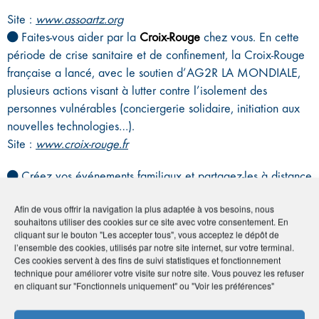
Site :
www.assoartz.org
Faites-vous aider par la
Croix-Rouge
chez vous. En cette
période de crise sanitaire et de confinement, la Croix-Rouge
française a lancé, avec le soutien d’AG2R LA MONDIALE,
plusieurs actions visant à lutter contre l’isolement des
personnes vulnérables (conciergerie solidaire, initiation aux
nouvelles technologies…).
Site :
www.croix-rouge.fr
Créez vos événements familiaux et partagez-les à distance
avec vos proches avec la plateforme
Cettefamille
. Un
Afin de vous offrir la navigation la plus adaptée à vos besoins, nous
service gratuit.
souhaitons utiliser des cookies sur ce site avec votre consentement. En
Site :
www.cettefamille.com
cliquant sur le bouton "Les accepter tous", vous acceptez le dépôt de
l’ensemble des cookies, utilisés par notre site internet, sur votre terminal.
Ces cookies servent à des fins de suivi statistiques et fonctionnement
technique pour améliorer votre visite sur notre site. Vous pouvez les refuser
Réalisez un bilan de prévention santé
en cliquant sur "Fonctionnels uniquement" ou "Voir les préférences"
bilan de prévention santé
Le
, offert par AG2R