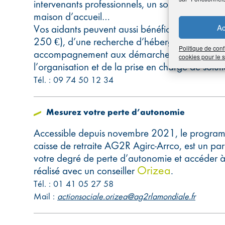
intervenants professionnels, un soutien psycholo
maison d’accueil…
Ac
Vos aidants peuvent aussi bénéficier d’un dispos
250 €), d’une recherche d’hébergements tempo
Politique de conf
accompagnement aux démarches administratives
cookies pour le
l’organisation et de la prise en charge de soluti
Tél. : 09 74 50 12 34
Mesurez votre perte d’autonomie
Accessible depuis novembre 2021, le progr
caisse de retraite AG2R Agirc-Arrco, est un pa
votre degré de perte d’autonomie et accéder à
Orizea
réalisé avec un conseiller
.
Tél. : 01 41 05 27 58
Mail :
actionsociale.orizea@ag2rlamondiale.fr