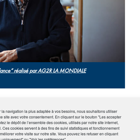
ndance” réalisé par AG2R LA MONDIALE
ir la navigation la plus adaptée à vos besoins, nous souhaitons utiliser
ce site avec votre consentement. En cliquant sur le bouton "Les accepter
tez le dépôt de l’ensemble des cookies, utilisés par notre site internet,
l. Ces cookies servent à des fins de suivi statistiques et fonctionnement
utonomie individuelle. Il vous propose des
éliorer votre visite sur notre site. Vous pouvez les refuser en cliquant
s uniquement" ou "Voir les préférences"