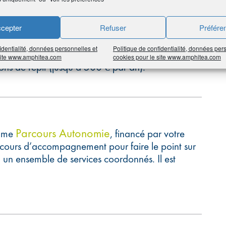
gique, des bilans et conseils, la recherche de
cepter
Refuser
Préfére
itif d’urgence (prise en charge de frais jusqu’à
raires ou de professionnels, d’un
identialité, données personnelles et
Politique de confidentialité, données per
, d’une formation pratique à domicile, de
 site www.amphitea.com
cookies pour le site www.amphitea.com
ons de répit (jusqu’à 500 € par an).
Parcours Autonomie
amme
, financé par votre
rcours d’accompagnement pour faire le point sur
 un ensemble de services coordonnés. Il est