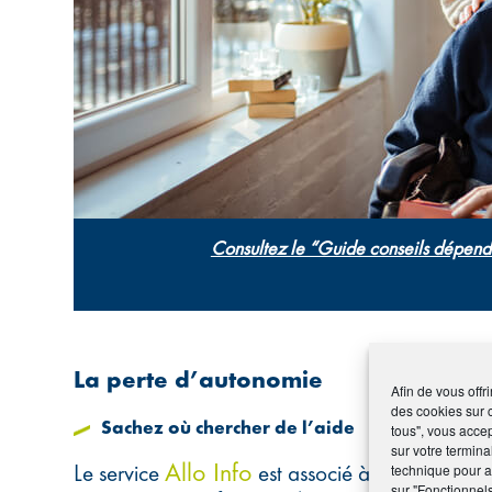
Consultez le “Guide conseils dépe
La perte d’autonomie
Afin de vous offr
des cookies sur 
Sachez où chercher de l’aide
tous", vous accep
sur votre termina
Allo Info
Le service
est associé à l’assurance a
technique pour am
sur "Fonctionnel