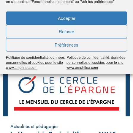
en cliquant sur "Fonctionnels uniquement" ou "Voir les préférences"
Partager
À voir sur
le même
Accepter
Refuser
sujet
Préférences
#Épargne
#Retraite
Politique de confidentialité, données
Politique de confidentialité, données
personnelles et cookies pour le site
personnelles et cookies pour le site
www.amphitea.com
www.amphitea.com
Actualités et pédagogie