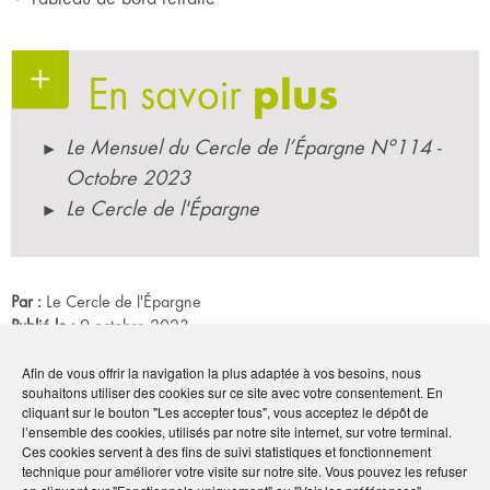
En savoir
plus
Le Mensuel du Cercle de l’Épargne N°114 -
Octobre 2023
Le Cercle de l'Épargne
Par :
Le Cercle de l'Épargne
Publié le :
9 octobre 2023
Afin de vous offrir la navigation la plus adaptée à vos besoins, nous
Noter
5
/
5
1
vote
souhaitons utiliser des cookies sur ce site avec votre consentement. En
cliquant sur le bouton "Les accepter tous", vous acceptez le dépôt de
l’ensemble des cookies, utilisés par notre site internet, sur votre terminal.
Imprimer
Ces cookies servent à des fins de suivi statistiques et fonctionnement
technique pour améliorer votre visite sur notre site. Vous pouvez les refuser
en cliquant sur "Fonctionnels uniquement" ou "Voir les préférences"