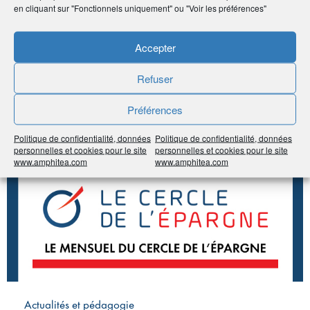
en cliquant sur "Fonctionnels uniquement" ou "Voir les préférences"
Partager
Accepter
À voir sur
le même
Refuser
sujet
Préférences
#Épargne
#Retraite
Politique de confidentialité, données
Politique de confidentialité, données
personnelles et cookies pour le site
personnelles et cookies pour le site
www.amphitea.com
www.amphitea.com
Actualités et pédagogie