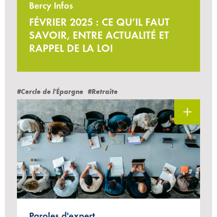
Bercy Infos
FÉVRIER 2025 : CE QU’IL FAUT
SAVOIR, ENTRE ACTUALITÉ ET
RAPPEL DE LA LOI
#Cercle de l'Épargne
#Retraite
Paroles d'expert