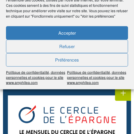
Noter
4.7
/
5
3
votes
Ces cookies servent à des fins de suivi statistiques et fonctionnement
technique pour améliorer votre visite sur notre site. Vous pouvez les refuser
en cliquant sur "Fonctionnels uniquement" ou "Voir les préférences"
Imprimer
Accepter
Partager
À voir sur
le même
Refuser
Préférences
sujet
Politique de confidentialité, données
Politique de confidentialité, données
personnelles et cookies pour le site
personnelles et cookies pour le site
#Épargne
#Retraite
www.amphitea.com
www.amphitea.com