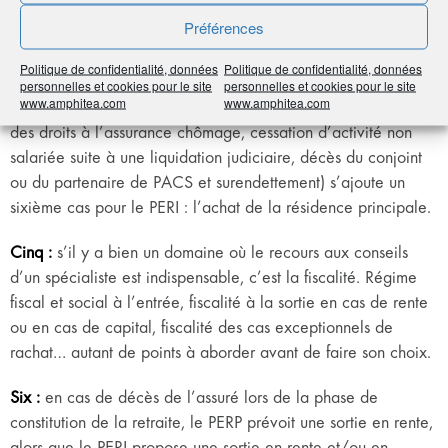
Il permet même de moduler ses sorties en capital via des
Préférences
rachats partiels et d’opter pour un mix capital/rente.
Politique de confidentialité, données
Politique de confidentialité, données
Quatre :
aux cinq cas exceptionnels permettant de débloquer
personnelles et cookies pour le site
personnelles et cookies pour le site
www.amphitea.com
www.amphitea.com
l’épargne d’un PERP avant l’âge de la retraite (invalidité, fin
des droits à l’assurance chômage, cessation d’activité non
salariée suite à une liquidation judiciaire, décès du conjoint
ou du partenaire de PACS et surendettement) s’ajoute un
sixième cas pour le PERI : l’achat de la résidence principale.
Cinq :
s’il y a bien un domaine où le recours aux conseils
d’un spécialiste est indispensable, c’est la fiscalité. Régime
fiscal et social à l’entrée, fiscalité à la sortie en cas de rente
ou en cas de capital, fiscalité des cas exceptionnels de
rachat… autant de points à aborder avant de faire son choix.
Six :
en cas de décès de l’assuré lors de la phase de
constitution de la retraite, le PERP prévoit une sortie en rente,
alors que le PERI propose une sortie en rente et/ou en