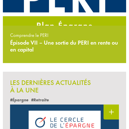
Comprendre le PERI
Épisode VII – Une sortie du PERI en rente ou
en capital
LES DERNIÈRES ACTUALITÉS
À LA UNE
#Épargne
#Retraite