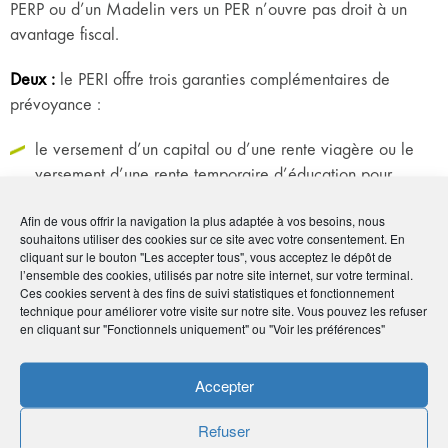
PERP ou d’un Madelin vers un PER n’ouvre pas droit à un
avantage fiscal.
Deux :
le PERI offre trois garanties complémentaires de
prévoyance :
le versement d’un capital ou d’une rente viagère ou le
versement d’une rente temporaire d’éducation pour
enfants mineurs en cas de décès de l’assuré,
Afin de vous offrir la navigation la plus adaptée à vos besoins, nous
le versement d’un capital ou d’une rente viagère en cas
souhaitons utiliser des cookies sur ce site avec votre consentement. En
de perte d’autonomie de l’assuré,
cliquant sur le bouton "Les accepter tous", vous acceptez le dépôt de
l’ensemble des cookies, utilisés par notre site internet, sur votre terminal.
le versement d’un capital ou d’une rente viagère en cas
Ces cookies servent à des fins de suivi statistiques et fonctionnement
technique pour améliorer votre visite sur notre site. Vous pouvez les refuser
de perte d’autonomie de l’assuré.
en cliquant sur "Fonctionnels uniquement" ou "Voir les préférences"
Trois :
alors que le PERP autorise une sortie en capital, mais
Accepter
sous conditions restrictives (achat de la première résidence
principale, capital libéré soumis à l’impôt sur le revenu…), le
Refuser
PERI offre la même chose mais à 100 % et sans conditions.